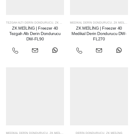
TEZGAH ALTI DERIN DONDURUCU
,
ZK MEILING
MEDIKAL DERIN DONDURUCU
,
ZK MEILING
ZK MEİLİNG | Freezer 40
ZK MEİLİNG | Freezer 40
Tezgah Altı Derin Dondurucu
Medikal Derin Dondurucu DW-
DW-FL90
FL270
MEDIKAL DERIN DONDURUCU
,
ZK MEILING
DERIN DONDURUCU
,
ZK MEILING