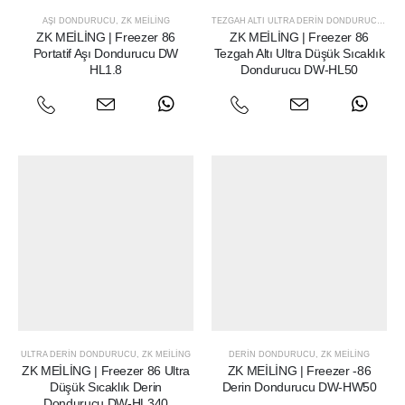
AŞI DONDURUCU
,
ZK MEILING
TEZGAH ALTI ULTRA DERIN DONDURUCU
,
ZK 
ZK MEİLİNG | Freezer 86
ZK MEİLİNG | Freezer 86
Portatif Aşı Dondurucu DW
Tezgah Altı Ultra Düşük Sıcaklık
HL1.8
Dondurucu DW-HL50
ULTRA DERIN DONDURUCU
,
ZK MEILING
DERIN DONDURUCU
,
ZK MEILING
ZK MEİLİNG | Freezer 86 Ultra
ZK MEİLİNG | Freezer -86
Düşük Sıcaklık Derin
Derin Dondurucu DW-HW50
Dondurucu DW-HL340