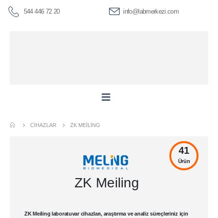
544 446 72 20
info@labmerkezi.com
CIHAZLAR
ZK MEILING
41
Ürün
ZK Meiling
ZK Meiling laboratuvar cihazları
, araştırma ve analiz süreçleriniz için