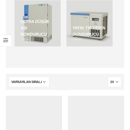
ULTRA DÜŞÜK
AŞI
YATIK TIP DERIN
DONDURUCU
DONDURUCU
1
ÜRÜN
3
ÜRÜN