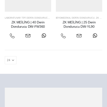
LABORATUVAR TIPI DERIN DONDURUCU
,
ZK MEILING
BIYOMEDIKAL DERIN DONDURUCU
,
ZK MEILING
ZK MEİLİNG | 40 Derin
ZK MEİLİNG | 25 Derin
Dondurucu DW-FW360
Dondurucu DW-YL90