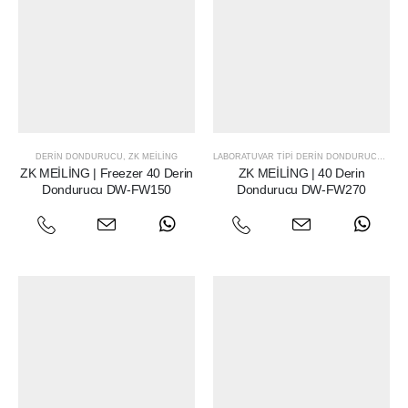
DERIN DONDURUCU
,
ZK MEILING
LABORATUVAR TIPI DERIN DONDURUCU
,
ZK 
ZK MEİLİNG | Freezer 40 Derin
ZK MEİLİNG | 40 Derin
Dondurucu DW-FW150
Dondurucu DW-FW270