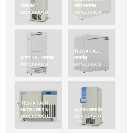
DERIN
TIPI DERIN
DONDURUCU
DONDURUCU
8
ÜRÜN
3
ÜRÜN
TEZGAH ALTI
MEDIKAL DERIN
DERIN
DONDURUCU
DONDURUCU
4
ÜRÜN
1
ÜRÜN
TEZGAH ALTI
ULTRA DERIN
ULTRA DERIN
DONDURUCU
DONDURUCU
2
ÜRÜN
11
ÜRÜN