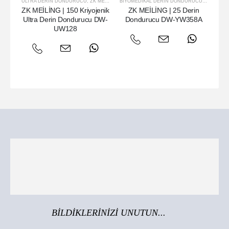
ULTRA DERIN DONDURUCU
,
ZK MEILING
BIYOMEDIKAL DERIN DONDURUCU
,
ZK MEILI
ZK MEİLİNG | 150 Kriyojenik
ZK MEİLİNG | 25 Derin
Ultra Derin Dondurucu DW-
Dondurucu DW-YW358A
UW128
BİLDİKLERİNİZİ UNUTUN...