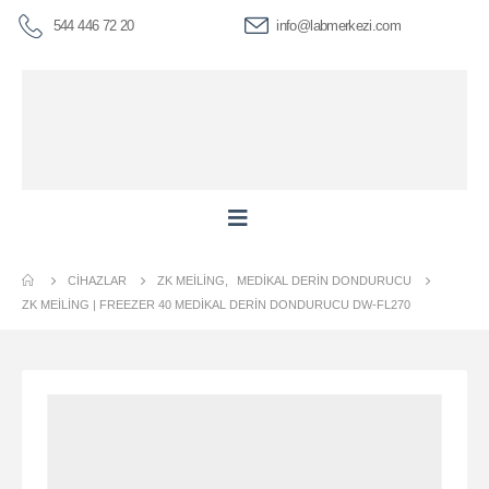
544 446 72 20
info@labmerkezi.com
CIHAZLAR
ZK MEILING
,
MEDIKAL DERIN DONDURUCU
ZK MEİLİNG | FREEZER 40 MEDIKAL DERIN DONDURUCU DW-FL270