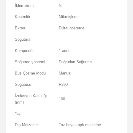
İklim Sınıfı
N
Kontrolör
Mikroişlemci
Ekran
Dijital gösterge
Soğutma
Kompresör
1 adet
Soğutma yöntemi
Doğrudan Soğutma
Buz Çözme Modu
Manual
Soğutucu
R290
İzolasyon Kalınlığı
100
(mm)
Yapı
Dış Malzeme
Toz boya kaplı malzeme