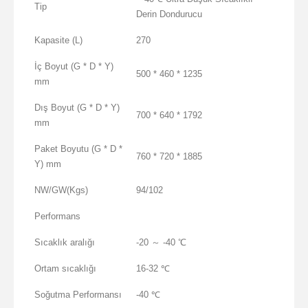
Tip
Derin Dondurucu
Kapasite (L)
270
İç Boyut (G * D * Y)
500 * 460 * 1235
mm
Dış Boyut (G * D * Y)
700 * 640 * 1792
mm
Paket Boyutu (G * D *
760 * 720 * 1885
Y) mm
NW/GW(Kgs)
94/102
Performans
Sıcaklık aralığı
-20 ～ -40 ℃
Ortam sıcaklığı
16-32 ℃
Soğutma Performansı
-40 ℃