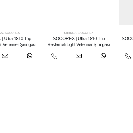
GA
,
SOCOREX
ŞIRINGA
,
SOCOREX
 Ultra 1810 Tüp
SOCOREX | Ultra 1810 Tüp
SOCO
t Veteriner Şırıngası
Beslemeli Light Veteriner Şırıngası