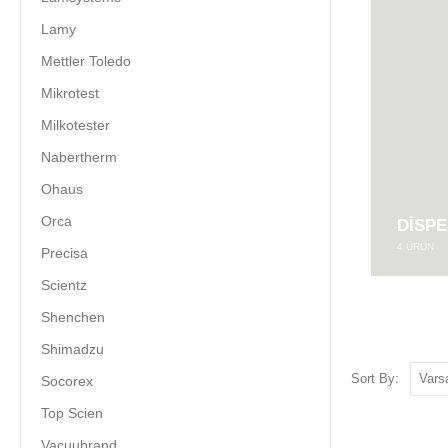
Lamy
Mettler Toledo
Mikrotest
Milkotester
Nabertherm
Ohaus
Orca
DISP
4
ÜRÜN
Precisa
Scientz
Shenchen
Shimadzu
Sort By:
Socorex
Top Scien
Vacuubrand