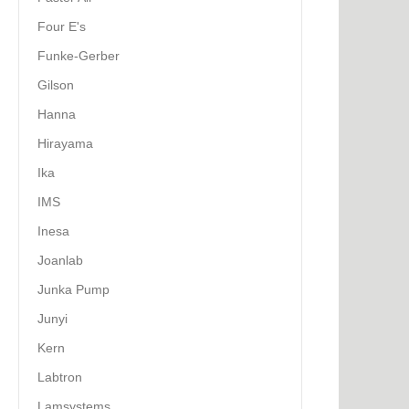
Four E's
Funke-Gerber
Gilson
Hanna
Hirayama
Ika
IMS
Inesa
Joanlab
Junka Pump
Junyi
Kern
Labtron
Lamsystems