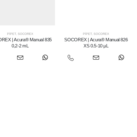
PIPET
,
SOCOREX
PIPET
,
SOCOREX
REX | Acura® Manual 835
SOCOREX | Acura® Manual 826
0,2-2 mL
XS 0.5-10 µL