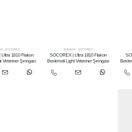
GA
,
SOCOREX
ŞIRINGA
,
SOCOREX
ltra 1810 Flakon
SOCOREX | Ultra 1810 Flakon
SOC
t Veteriner Şırıngası
Beslemeli Light Veteriner Şırıngası
Beslem