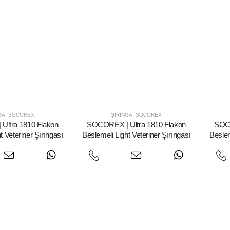
GA
,
SOCOREX
ŞIRINGA
,
SOCOREX
ltra 1810 Flakon
SOCOREX | Ultra 1810 Flakon
SOCO
t Veteriner Şırıngası
Beslemeli Light Veteriner Şırıngası
Beslem