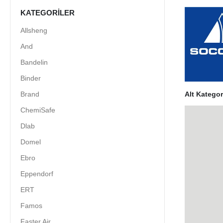
KATEGORILER
Allsheng
And
Bandelin
Binder
Alt Kategor
Brand
ChemiSafe
Dlab
Domel
Ebro
Eppendorf
ERT
Famos
Faster Air