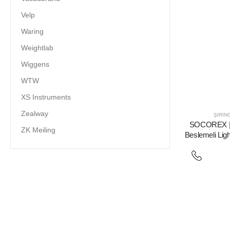
Velp
Waring
Weightlab
Wiggens
WTW
XS Instruments
Zealway
ŞIRIN
SOCOREX | U
ZK Meiling
Beslemeli Ligh