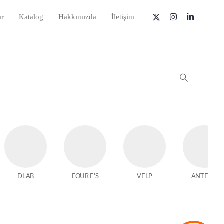
ar
Katalog
Hakkımızda
İletişim
DLAB
FOUR E'S
VELP
ANTECH