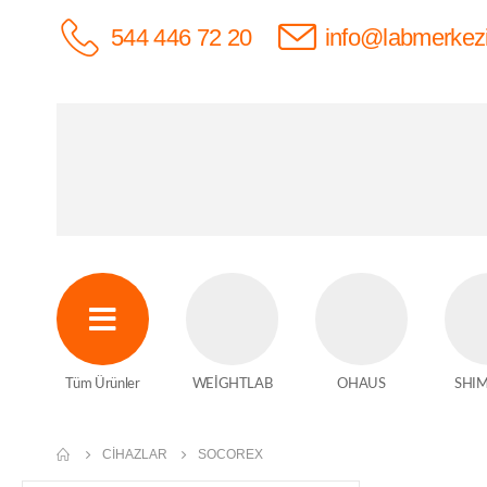
544 446 72 20
info@labmerkez
Tüm Ürünler
WEİGHTLAB
OHAUS
SHI
CIHAZLAR
SOCOREX