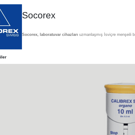
Socorex
Socorex, laboratuvar cihazları
uzmanlaşmış İsviçre menşeili bir
iler