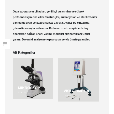
Orca laboratuvar cihazları
, yenilikçi tasarımları ve yüksek
performansıyla öne çıkar.
Santrifüjler
,
su banyoları
ve sterilizatörler
gibi geniş ürün yelpazesi sunar.
Laboratuvarlar
bu cihazlarla
güvenilir sonuçlar elde eder. Kullanıcı dostu arayüzler kolay
operasyon sağlar. Enerji verimli modeller ekonomik çözümler
yaratır. Dayanıklı malzeme yapısı uzun servis ömrü garantiler.
Alt Kategoriler
MIKROSKOP
VISKOZIMETRE
2
ÜRÜN
1
ÜRÜN