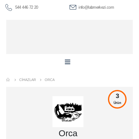
544 446 72 20
info@labmerkezi.com
CIHAZLAR
ORCA
3
Ürün
Orca