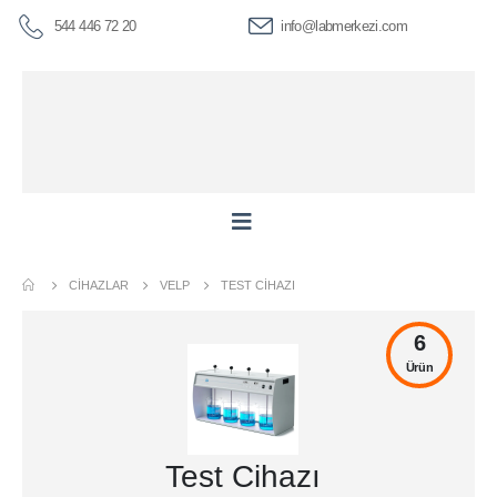
544 446 72 20
info@labmerkezi.com
CIHAZLAR
VELP
TEST CIHAZI
6
Ürün
Test Cihazı