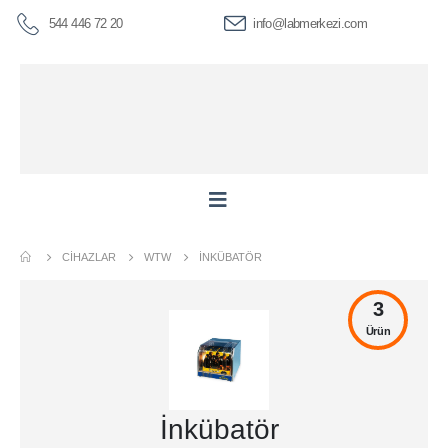
544 446 72 20
info@labmerkezi.com
CIHAZLAR
WTW
İNKÜBATÖR
3
Ürün
İnkübatör