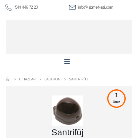
544 446 72 20
info@labmerkezi.com
CIHAZLAR
LABTRON
SANTRIFÜJ
1
Ürün
Santrifüj