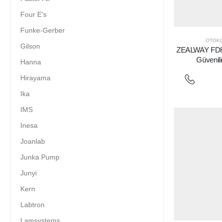
Four E's
Funke-Gerber
OTOK
Gilson
ZEALWAY FD80A
Güvenili
Hanna
Hirayama
Ika
IMS
Inesa
Joanlab
Junka Pump
Junyi
Kern
Labtron
Lamsystems