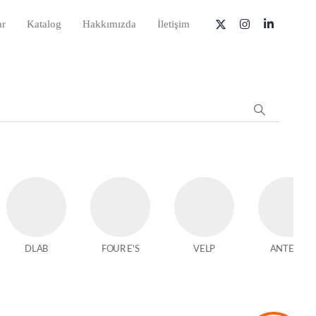
ar
Katalog
Hakkımızda
İletişim
DLAB
FOUR E'S
VELP
ANTECH