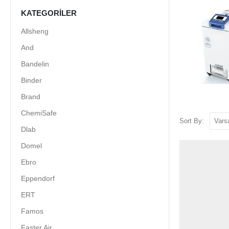
KATEGORILER
Allsheng
And
Bandelin
Binder
Brand
ChemiSafe
Sort By:
Dlab
Domel
Ebro
Eppendorf
ERT
Famos
Faster Air