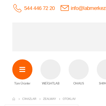
544 446 72 20
info@labmerkez
Tüm Ürünler
WEİGHTLAB
OHAUS
SHI
CIHAZLAR
ZEALWAY
OTOKLAV