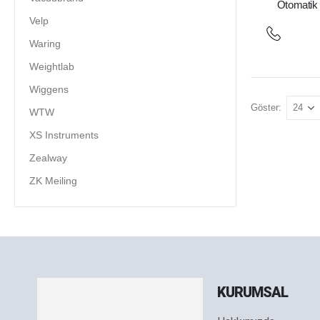
Otomatik 
Velp
Waring
Weightlab
Wiggens
Göster:
WTW
XS Instruments
Zealway
ZK Meiling
KURUMSAL