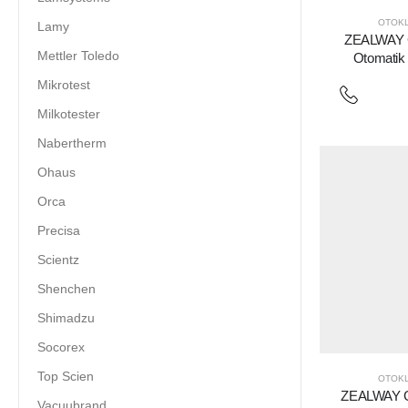
OTOK
Lamy
ZEALWAY G
Mettler Toledo
Otomatik 
Mikrotest
Milkotester
Nabertherm
Ohaus
Orca
Precisa
Scientz
Shenchen
Shimadzu
Socorex
Top Scien
OTOK
ZEALWAY 
Vacuubrand