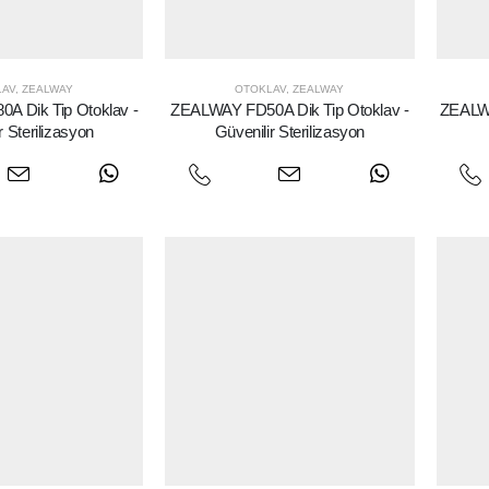
LAV
,
ZEALWAY
OTOKLAV
,
ZEALWAY
 Dik Tip Otoklav -
ZEALWAY FD50A Dik Tip Otoklav -
ZEALWA
r Sterilizasyon
Güvenilir Sterilizasyon