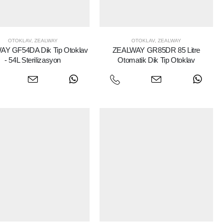
OTOKLAV
,
ZEALWAY
OTOKLAV
,
ZEALWAY
Y GF54DA Dik Tip Otoklav
ZEALWAY GR85DR 85 Litre
- 54L Sterilizasyon
Otomatik Dik Tip Otoklav