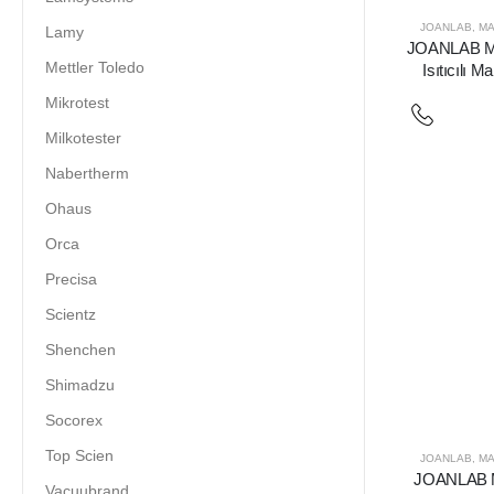
JOANLAB
,
MA
Lamy
JOANLAB MH
Mettler Toledo
Isıtıcılı M
Mikrotest
Milkotester
Nabertherm
Ohaus
Orca
Precisa
Scientz
Shenchen
Shimadzu
Socorex
Top Scien
JOANLAB
,
MA
JOANLAB M
Vacuubrand