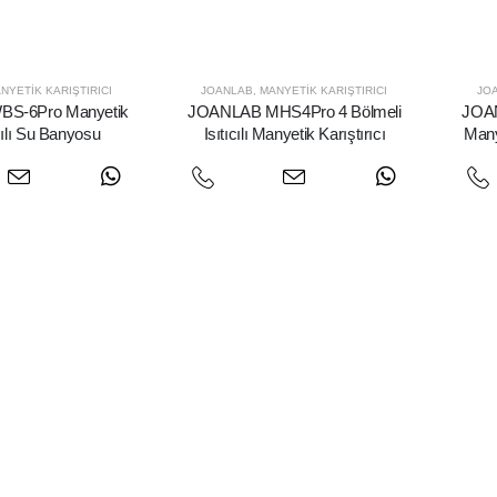
NYETIK KARIŞTIRICI
JOANLAB
,
MANYETIK KARIŞTIRICI
JO
S-6Pro Manyetik
JOANLAB MHS4Pro 4 Bölmeli
JOAN
cılı Su Banyosu
Isıtıcılı Manyetik Karıştırıcı
Many