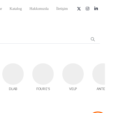
ar
Katalog
Hakkımızda
İletişim
DLAB
FOUR E'S
VELP
ANTECH