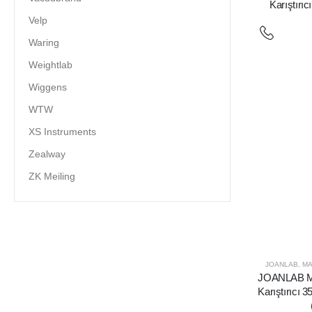
Karıştırı
Velp
Waring
Weightlab
Wiggens
WTW
XS Instruments
Zealway
ZK Meiling
JOANLAB
,
MA
JOANLAB MS
Karıştırıcı 3