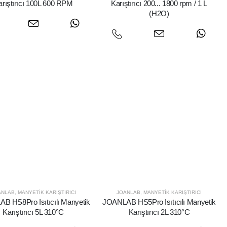
arıştırıcı 100L 600 RPM
Karıştırıcı 200... 1800 rpm / 1 L
(H2O)
ANLAB
,
MANYETIK KARIŞTIRICI
JOANLAB
,
MANYETIK KARIŞTIRICI
B HS8Pro Isıtıcılı Manyetik
JOANLAB HS5Pro Isıtıcılı Manyetik
Karıştırıcı 5L 310°C
Karıştırıcı 2L 310°C