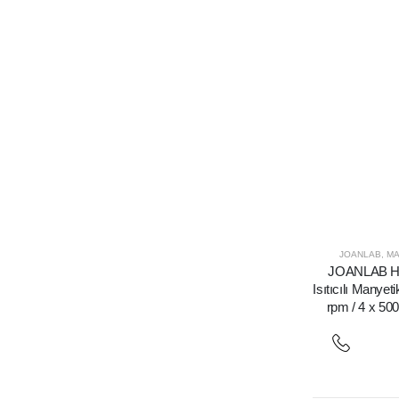
JOANLAB
,
MA
JOANLAB H
Isıtıcılı Manyeti
rpm / 4 x 500