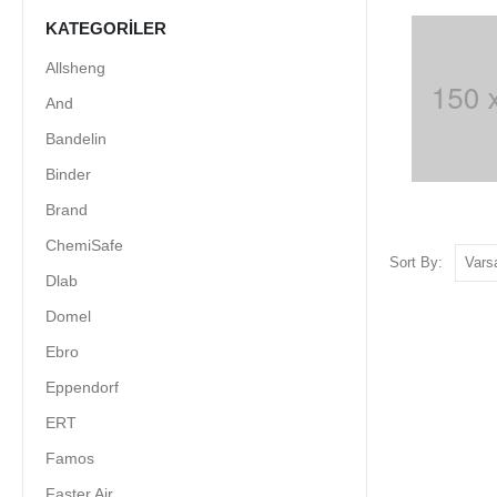
KATEGORILER
Allsheng
And
Bandelin
Binder
Brand
ChemiSafe
Sort By:
Dlab
Domel
Ebro
Eppendorf
ERT
Famos
Faster Air