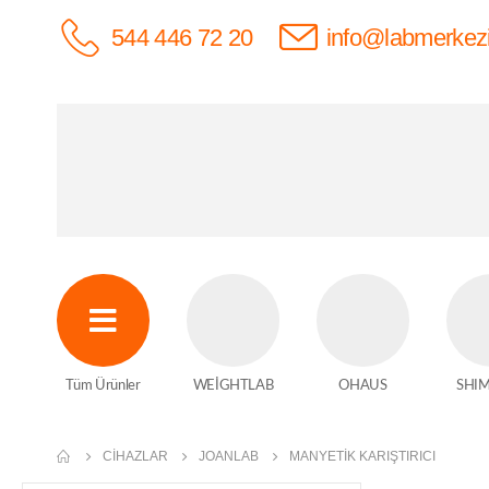
544 446 72 20
info@labmerkez
Tüm Ürünler
WEİGHTLAB
OHAUS
SHI
CIHAZLAR
JOANLAB
MANYETIK KARIŞTIRICI