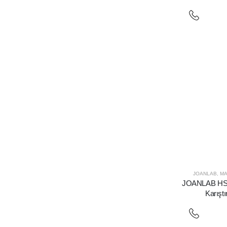
JOANLAB
,
MA
JOANLAB HS5C 
Karıştı