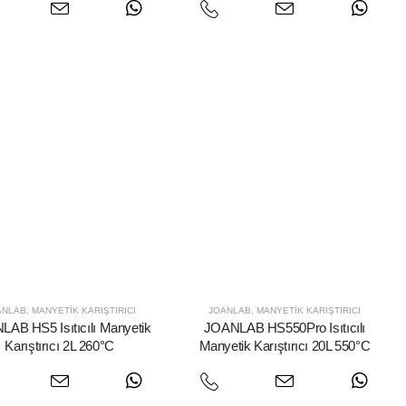
ANLAB
,
MANYETIK KARIŞTIRICI
JOANLAB
,
MANYETIK KARIŞTIRICI
AB HS5 Isıtıcılı Manyetik
JOANLAB HS550Pro Isıtıcılı
Karıştırıcı 2L 260°C
Manyetik Karıştırıcı 20L 550°C