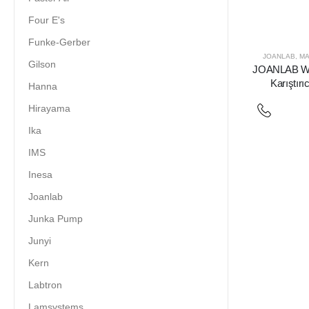
Four E's
Funke-Gerber
JOANLAB
,
MA
Gilson
JOANLAB WB
Karıştırı
Hanna
Hirayama
Ika
IMS
Inesa
Joanlab
Junka Pump
Junyi
Kern
Labtron
Lamsystems