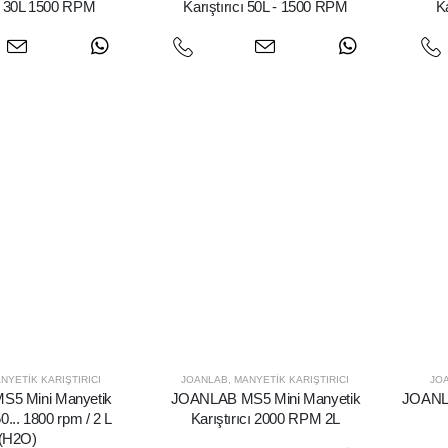
cı 30L 1500 RPM
Karıştırıcı 50L - 1500 RPM
K
NYETIK KARIŞTIRICI
JOANLAB
,
MANYETIK KARIŞTIRICI
JO
5 Mini Manyetik
JOANLAB MS5 Mini Manyetik
JOANLA
50... 1800 rpm / 2 L
Karıştırıcı 2000 RPM 2L
(H2O)