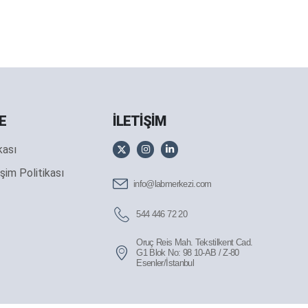
E
İLETİŞİM
ikası
şim Politikası
info@labmerkezi.com
544 446 72 20
Oruç Reis Mah. Tekstilkent Cad.
G1 Blok No: 98 10-AB / Z-80
Esenler/İstanbul