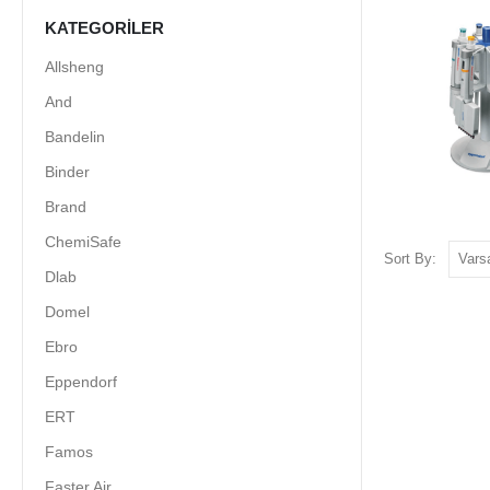
KATEGORILER
Allsheng
And
Bandelin
Binder
Brand
ChemiSafe
Sort By:
Dlab
Domel
Ebro
Eppendorf
ERT
Famos
Faster Air