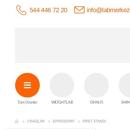
544 446 72 20
info@labmerkez
Tüm Ürünler
WEİGHTLAB
OHAUS
SHI
CIHAZLAR
EPPENDORF
PIPET STANDI