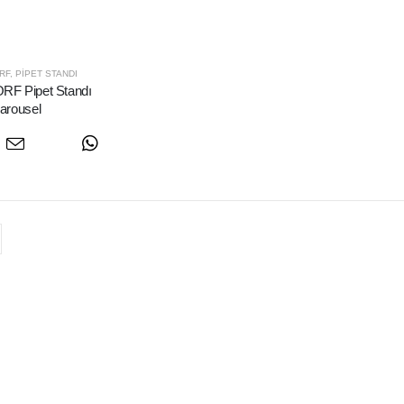
RF
,
PIPET STANDI
F Pipet Standı
arousel