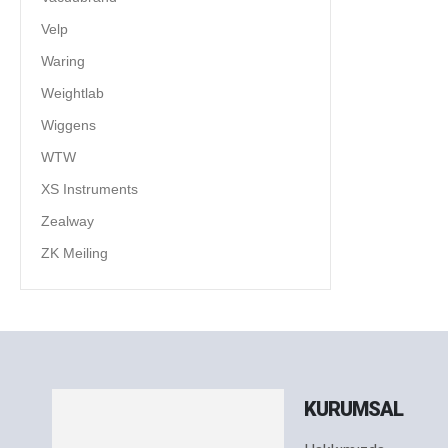
Velp
Waring
Weightlab
Wiggens
WTW
XS Instruments
Zealway
ZK Meiling
KURUMSAL