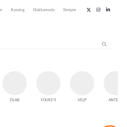
ar
Katalog
Hakkımızda
İletişim
DLAB
FOUR E'S
VELP
ANTECH