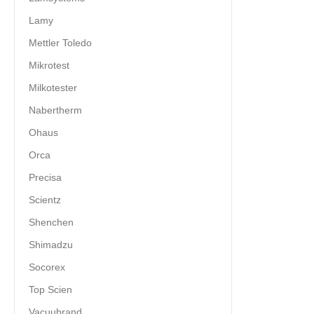
Lamy
Mettler Toledo
Mikrotest
Milkotester
Nabertherm
Ohaus
Orca
Precisa
Scientz
Shenchen
Shimadzu
Socorex
Top Scien
Vacuubrand