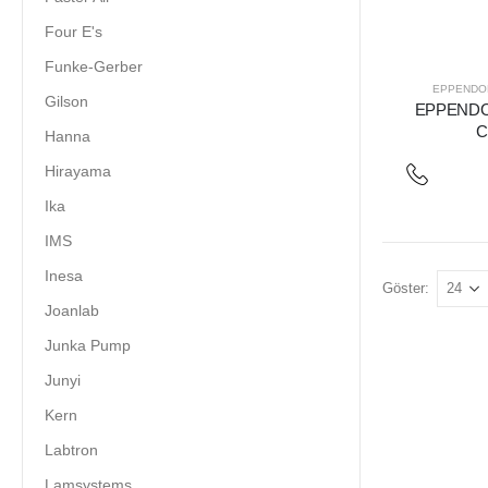
Four E's
Funke-Gerber
EPPENDO
Gilson
EPPENDOR
C
Hanna
Hirayama
Ika
IMS
Inesa
Göster:
Joanlab
Junka Pump
Junyi
Kern
Labtron
Lamsystems