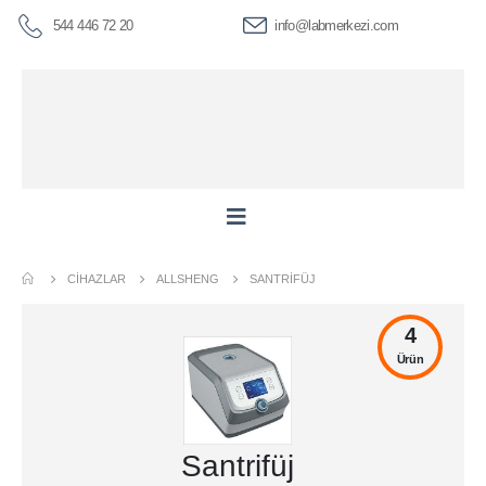
544 446 72 20
info@labmerkezi.com
CIHAZLAR
ALLSHENG
SANTRIFÜJ
4
Ürün
Santrifüj