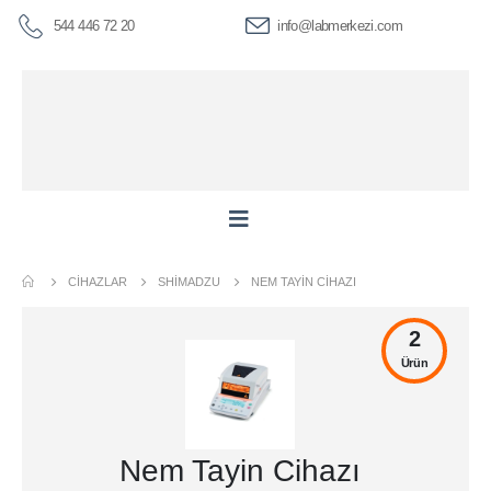
544 446 72 20
info@labmerkezi.com
CIHAZLAR
SHIMADZU
NEM TAYIN CIHAZI
2
Ürün
Nem Tayin Cihazı