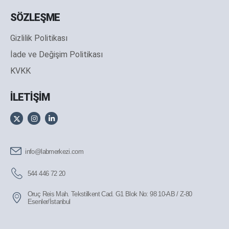
SÖZLEŞME
Gizlilik Politikası
İade ve Değişim Politikası
KVKK
İLETİŞİM
info@labmerkezi.com
544 446 72 20
Oruç Reis Mah. Tekstilkent Cad. G1 Blok No: 98 10-AB / Z-80
Esenler/İstanbul