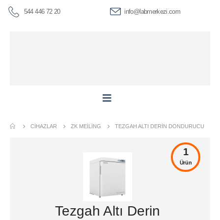
544 446 72 20
info@labmerkezi.com
CIHAZLAR
ZK MEILING
TEZGAH ALTI DERIN DONDURUCU
1
Ürün
Tezgah Altı Derin