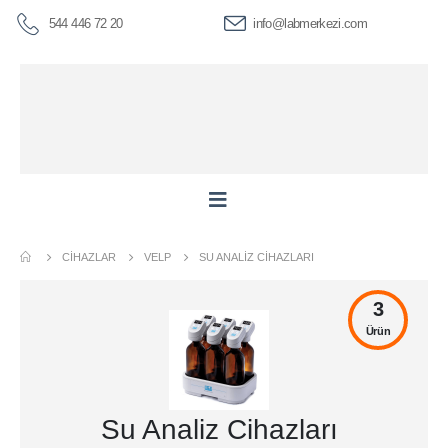
544 446 72 20
info@labmerkezi.com
CIHAZLAR
VELP
SU ANALIZ CIHAZLARI
3
Ürün
Su Analiz Cihazları