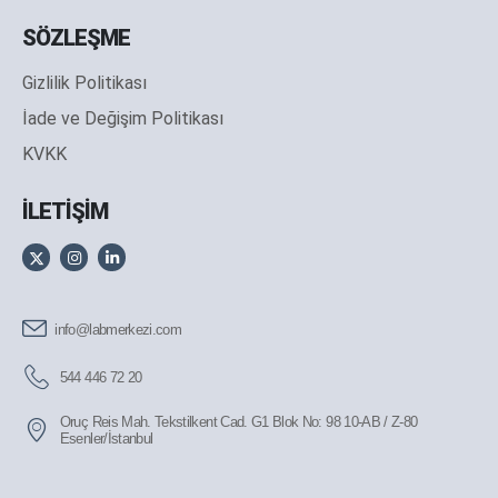
SÖZLEŞME
Gizlilik Politikası
İade ve Değişim Politikası
KVKK
İLETİŞİM
info@labmerkezi.com
544 446 72 20
Oruç Reis Mah. Tekstilkent Cad. G1 Blok No: 98 10-AB / Z-80
Esenler/İstanbul