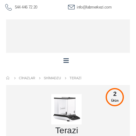
544 446 72 20
info@labmerkezi.com
CIHAZLAR
SHIMADZU
TERAZI
2
Ürün
Terazi