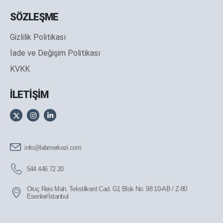
SÖZLEŞME
Gizlilik Politikası
İade ve Değişim Politikası
KVKK
İLETİŞİM
info@labmerkezi.com
544 446 72 20
Oruç Reis Mah. Tekstilkent Cad. G1 Blok No: 98 10-AB / Z-80
Esenler/İstanbul