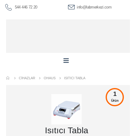
544 446 72 20
info@labmerkezi.com
CIHAZLAR
OHAUS
ISITICI TABLA
1
Ürün
Isıtıcı Tabla