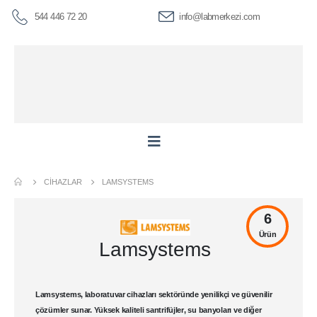
544 446 72 20
info@labmerkezi.com
CIHAZLAR
LAMSYSTEMS
6
Ürün
Lamsystems
Lamsystems
,
laboratuvar cihazları
sektöründe yenilikçi ve güvenilir
çözümler sunar. Yüksek kaliteli
santrifüjler
,
su banyoları
ve diğer