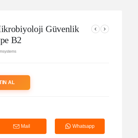
obiyoloji Güvenlik
ype B2
msystems
TIN AL
Mail
Whatsapp