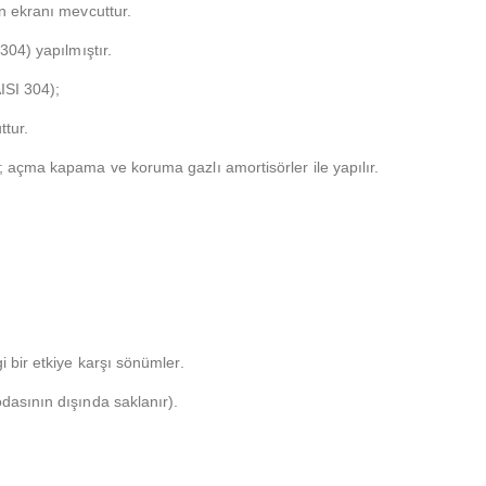
n ekranı mevcuttur.
304) yapılmıştır.
ISI 304);
ttur.
açma kapama ve koruma gazlı amortisörler ile yapılır.
bir etkiye karşı sönümler.
asının dışında saklanır).