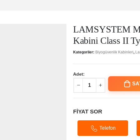
LAMSYSTEM Mikr
Kabini Class II T
Kategoriler:
Biyogüvenlik Kabinleri
,
La
Adet:
SA
FİYAT SOR
Telefon