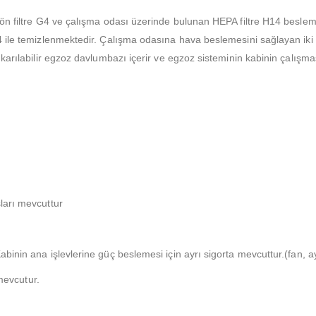
 ön filtre G4 ve çalışma odası üzerinde bulunan HEPA filtre H14 besle
 ile temizlenmektedir. Çalışma odasına hava beslemesini sağlayan iki 
karılabilir egzoz davlumbazı içerir ve egzoz sisteminin kabinin çalışmas
ları mevcuttur
binin ana işlevlerine güç beslemesi için ayrı sigorta mevcuttur.(fan, 
 mevcutur.