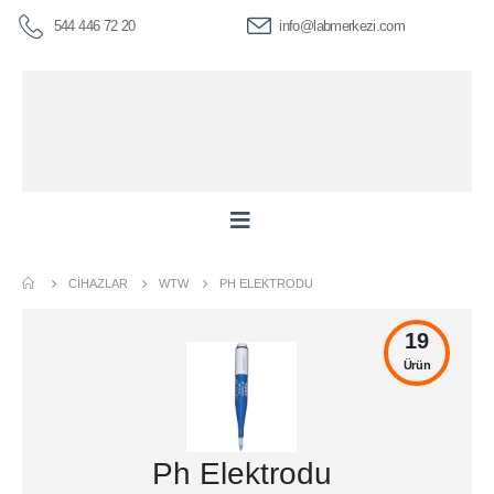
544 446 72 20
info@labmerkezi.com
CIHAZLAR
WTW
PH ELEKTRODU
19
Ürün
Ph Elektrodu