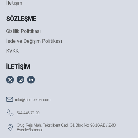
İletişim
SÖZLEŞME
Gizlilik Politikası
İade ve Değişim Politikası
KVKK
İLETİŞİM
info@labmerkezi.com
544 446 72 20
Oruç Reis Mah. Tekstilkent Cad. G1 Blok No: 98 10-AB / Z-80
Esenler/İstanbul