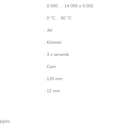
: 0.000…. 14.000 ± 0.002
: 0 °C… 80 °C
: Jel
: Küresel
: 3 x seramik
: Cam
: 120 mm
: 12 mm
ğişimi