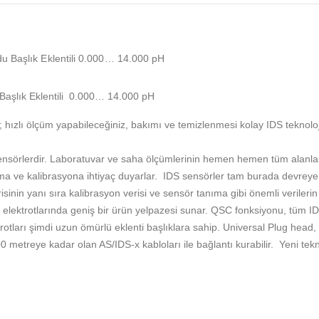
du Başlık Eklentili 0.000… 14.000 pH
aşlık Eklentili 0.000… 14.000 pH
ı ölçüm yapabileceğiniz, bakımı ve temizlenmesi kolay IDS teknolojisi 
 sensörlerdir. Laboratuvar ve saha ölçümlerinin hemen hemen tüm alanl
kıma ve kalibrasyona ihtiyaç duyarlar. IDS sensörler tam burada devreye gire
sinin yanı sıra kalibrasyon verisi ve sensör tanıma gibi önemli verileri
 elektrotlarında geniş bir ürün yelpazesi sunar. QSC fonksiyonu, tüm 
rotları şimdi uzun ömürlü eklenti başlıklara sahip. Universal Plug head
0 metreye kadar olan AS/IDS-x kabloları ile bağlantı kurabilir. Yeni tekno