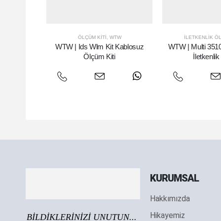
ÖLÇÜM KITI
,
WTW
İLETKENLIK Ö
WTW | Ids Wlm Kit Kablosuz
WTW | Multi 3510 
Ölçüm Kiti
İletkenli
KURUMSAL
Hakkımızda
Hikayemiz
BİLDİKLERİNİZİ UNUTUN...