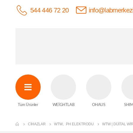
544 446 72 20
info@labmerkez
Tüm Ürünler
WEİGHTLAB
OHAUS
SHI
CIHAZLAR
WTW
,
PH ELEKTRODU
WTW | DIJITAL W