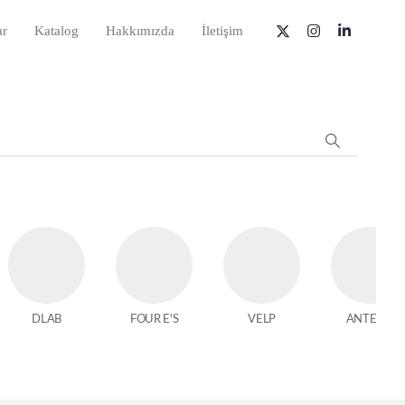
ar
Katalog
Hakkımızda
İletişim
DLAB
FOUR E'S
VELP
ANTECH