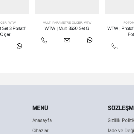
LÇER
,
WTW
MULTI PARAMETRE ÖLÇER
,
WTW
FOTOM
Set 3 Portatif
WTW | Multi 3620 Set G
WTW | Photofle
k Ölçer
Fo
MENÜ
SÖZLEŞM
Anasayfa
Gizlilik Polit
Cihazlar
İade ve Deği