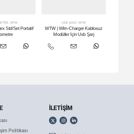
ETRE
,
WTW
USB ŞARJ
,
WTW
x Std/Set Portatif
WTW | Wlm-Charger Kablosuz
tometre
Modüller İçin Usb Şarj
E
İLETİŞİM
ikası
şim Politikası