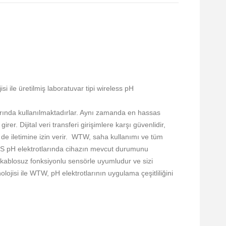
ile üretilmiş laboratuvar tipi wireless pH
arında kullanılmaktadırlar. Aynı zamanda en hassas
r. Dijital veri transferi girişimlere karşı güvenlidir,
n de iletimine izin verir. WTW, saha kullanımı ve tüm
IDS pH elektrotlarında cihazın mevcut durumunu
, kablosuz fonksiyonlu sensörle uyumludur ve sizi
lojisi ile WTW, pH elektrotlarının uygulama çeşitliliğini