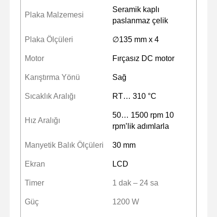
Seramik kaplı
Plaka Malzemesi
paslanmaz çelik
Plaka Ölçüleri
∅135 mm x 4
Motor
Fırçasız DC motor
Karıştırma Yönü
Sağ
Sıcaklık Aralığı
RT… 310 °C
50… 1500 rpm 10
Hız Aralığı
rpm’lik adımlarla
Manyetik Balık Ölçüleri
30 mm
Ekran
LCD
Timer
1 dak – 24 sa
Güç
1200 W