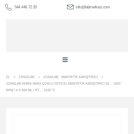
544 446 72 20
info@labmerkezi.com
CIHAZLAR
JOANLAB
,
MANYETIK KARIŞTIRICI
JOANLAB HHMS-4MAX ÇOKLU ISITICILI MANYETIK KARIŞTIRICI 50… 1500
RPM / 4 X 500 ML / RT… 3100 °C