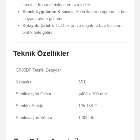
sıcaklık kontrolü riskleri en aza indirir.
Esnek Uygulama:
Kısacası
, 60 kullanıcı programı ile her
ihtiyaca uyum gösterir.
Kolaylık:
Üstelik
, LCD ekran ve soğutma fanı kullanımı
pratik hale getirir.
Teknik Özellikler
GR85DF Teknik Detaylar
Kapasite
85 L
Sterilizasyon Odası
φ400 x 700 mm
Sıcaklık Aralığı
105-138°C
Sterilizasyon Süresi
1-300 dk