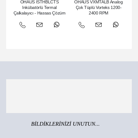
OHAUS ISTHBLCTS
OHAUS VXMTALB Analog
Z
Inkübatörlü Termal
Çok Tüplü Vorteks 1200-
Çalkalayıcı - Hassas Çözüm
2400 RPM
BİLDİKLERİNİZİ UNUTUN...