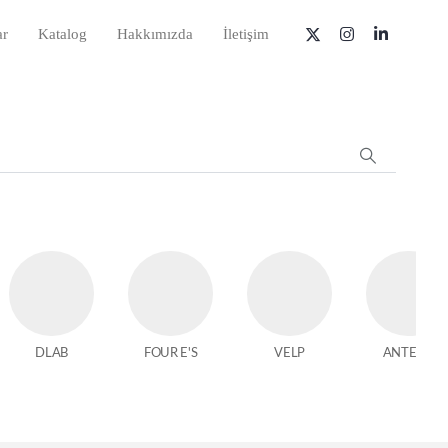
ar
Katalog
Hakkımızda
İletişim
DLAB
FOUR E'S
VELP
ANTECH