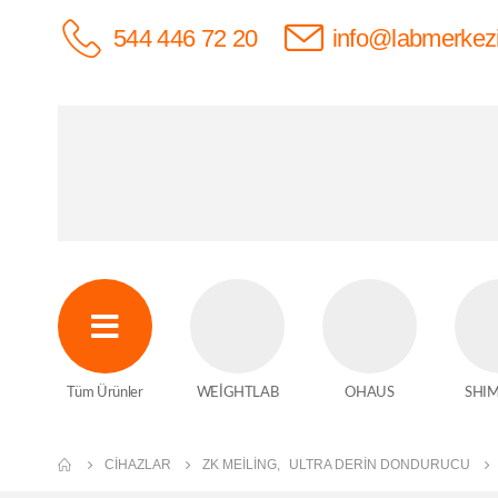
544 446 72 20
info@labmerkez
Tüm Ürünler
WEİGHTLAB
OHAUS
SHI
CIHAZLAR
ZK MEILING
,
ULTRA DERIN DONDURUCU