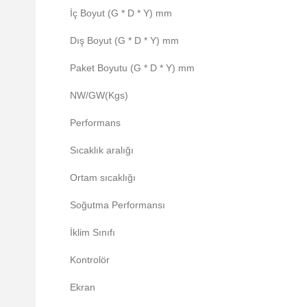
İç Boyut (G * D * Y) mm
Dış Boyut (G * D * Y) mm
Paket Boyutu (G * D * Y) mm
NW/GW(Kgs)
Performans
Sıcaklık aralığı
Ortam sıcaklığı
Soğutma Performansı
İklim Sınıfı
Kontrolör
Ekran