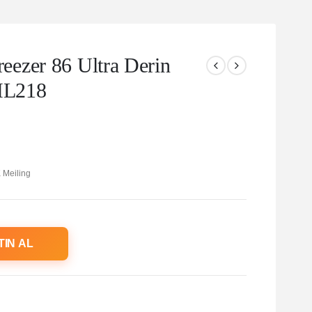
ezer 86 Ultra Derin
HL218
 Meiling
TIN AL