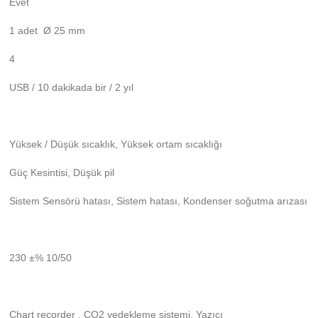
Evet
1 adet Ø 25 mm
4
USB / 10 dakikada bir / 2 yıl
Yüksek / Düşük sıcaklık, Yüksek ortam sıcaklığı
Güç Kesintisi, Düşük pil
Sistem Sensörü hatası, Sistem hatası, Kondenser soğutma arızası
230 ±% 10/50
Chart recorder , CO2 yedekleme sistemi, Yazıcı