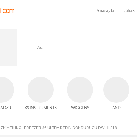
i.com
Anasayfa
Cihazl
MADZU
XS INSTRUMENTS
WIGGENS
AND
ZK MEİLİNG | FREEZER 86 ULTRA DERIN DONDURUCU DW-HL218