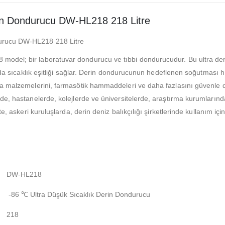
in Dondurucu DW-HL218 218 Litre
durucu DW-HL218 218 Litre
del; bir laboratuvar dondurucu ve tıbbi dondurucudur. Bu ultra derin
nda sıcaklık eşitliği sağlar. Derin dondurucunun hedeflenen soğutması hı
a malzemelerini, farmasötik hammaddeleri ve daha fazlasını güvenle de
e, hastanelerde, kolejlerde ve üniversitelerde, araştırma kurumlarında,
e, askeri kuruluşlarda, derin deniz balıkçılığı şirketlerinde kullanım iç
DW-HL218
-86 ℃ Ultra Düşük Sıcaklık Derin Dondurucu
218