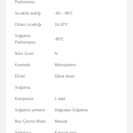
Performans
Sıcaklık aralığı
-40～-86℃
Ortam sıcaklığı
16-32℃
Soğutma
-80℃
Performansı
İklim Sınıfı
N
Kontrolör
Mikroişlemci
Ekran
Dijital ekran
Soğutma
Kompresör
1 adet
Soğutma yöntemi
Doğrudan Soğutma
Buz Çözme Modu
Manual
Soğutucu
Karışım gazı