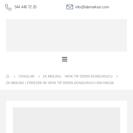
544 446 72 20
info@labmerkezi.com
CIHAZLAR
ZK MEILING
,
YATIK TIP DERIN DONDURUCU
ZK MEİLİNG | FREEZER 86 YATIK TIP DERIN DONDURUCU DW-HW138