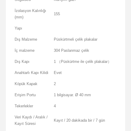
İzolasyon Kalınlığı
155
(mm)
Yapı
Dış Malzeme
Püskürtmeli çelik plakalar
İç malzeme
304 Paslanmaz çelik
Dış Kapı
1 （Püskürtme ile çelik plakalar）
Anahtarlı Kapı Kilidi
Evet
Köpük Kapak
2
Erişim Portu
1 bilgisayar. Ø 40 mm
Tekerlekler
4
Veri Kaydı / Aralık /
Kayıt / 20 dakikada bir / 7 gün
Kayıt Süresi