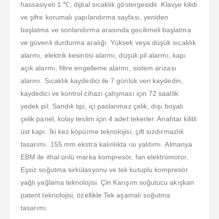
hassasiyeti 1 ℃, dijital sıcaklık göstergesidir. Klavye kilidi
ve şifre korumalı yapılandırma sayfası, yeniden
başlatma ve sonlandırma arasında gecikmeli başlatma
ve güvenli durdurma aralığı. Yüksek veya düşük sıcaklık
alarmı, elektrik kesintisi alarmı, düşük pil alarmı, kapı
açık alarmı, filtre engelleme alarmı, sistem arızası
alarmı. Sıcaklık kaydedici ile 7 günlük veri kaydedin,
kaydedici ve kontrol cihazı çalışması için 72 saatlik
yedek pil. Sandık tipi, içi paslanmaz çelik, dışı boyalı
çelik panel, kolay teslim için 4 adet tekerler. Anahtar kilitli
üst kapı. İki kez köpürme teknolojisi, çift sızdırmazlık
tasarımı. 155 mm ekstra kalınlıkta ısı yalıtımı. Almanya
EBM ile ithal ünlü marka kompresör, fan elektromotor.
Eşsiz soğutma sirkülasyonu ve tek kutuplu kompresör
yağlı yağlama teknolojisi. Çin Karışım soğutucu akışkan
patent teknolojisi, özellikle Tek aşamalı soğutma
tasarımı.