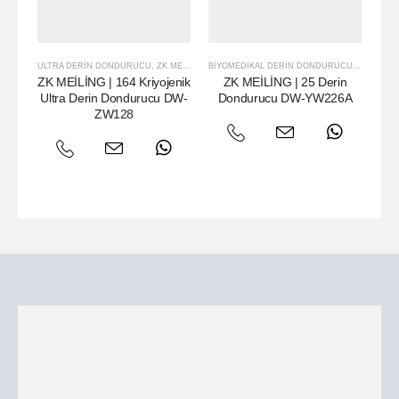
ULTRA DERIN DONDURUCU
,
ZK MEILING
BIYOMEDIKAL DERIN DONDURUCU
,
ZK MEILI
ZK MEİLİNG | 164 Kriyojenik
ZK MEİLİNG | 25 Derin
Ultra Derin Dondurucu DW-
Dondurucu DW-YW226A
D
ZW128