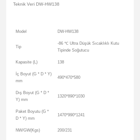
Teknik Veri DW-HW138
Model
DW-HW138
-86 ℃ Ultra Düşük Sıcaklıklı Kutu
Tip
Tipinde Soğutucu
Kapasite (L)
138
İç Boyut (G * D * Y)
490*470*580
mm
Dış Boyut (G * D *
1320*890*1030
Y) mm
Paket Boyutu (G *
1470*990*1241
D * Y) mm
NW/GW(Kgs)
200/231