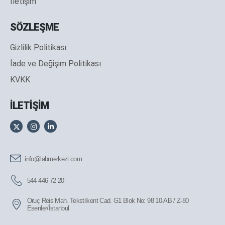
İletişim
SÖZLEŞME
Gizlilik Politikası
İade ve Değişim Politikası
KVKK
İLETİŞİM
info@labmerkezi.com
544 446 72 20
Oruç Reis Mah. Tekstilkent Cad. G1 Blok No: 98 10-AB / Z-80
Esenler/İstanbul