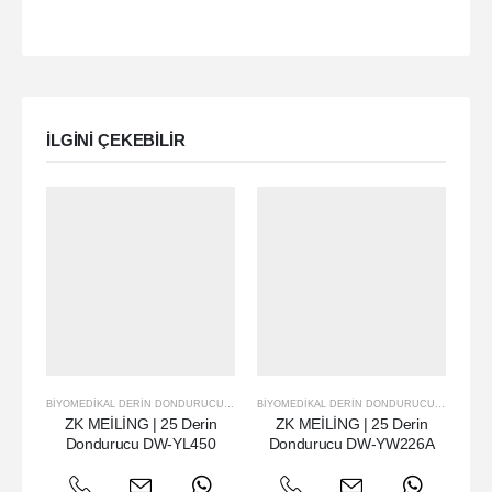
ILGINI ÇEKEBILIR
BIYOMEDIKAL DERIN DONDURUCU
,
ZK MEILING
BIYOMEDIKAL DERIN DONDURUCU
,
ZK MEILI
ULT
ZK MEİLİNG | 25 Derin
ZK MEİLİNG | 25 Derin
ZK
Dondurucu DW-YL450
Dondurucu DW-YW226A