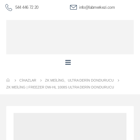
544 446 72 20
info@labmerkezi.com
CIHAZLAR
ZK MEILING
,
ULTRA DERIN DONDURUCU
ZK MEİLİNG | FREEZER DW-HL 1008S ULTRA DERIN DONDURUCU