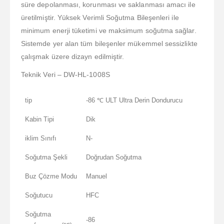
süre depolanması, korunması ve saklanması amacı ile
üretilmiştir. Yüksek Verimli Soğutma Bileşenleri ile
minimum enerji tüketimi ve maksimum soğutma sağlar.
Sistemde yer alan tüm bileşenler mükemmel sessizlikte
çalışmak üzere dizayn edilmiştir.
Teknik Veri – DW-HL-1008S
tip
-86 ℃ ULT Ultra Derin Dondurucu
Kabin Tipi
Dik
iklim Sınıfı
N-
Soğutma Şekli
Doğrudan Soğutma
Buz Çözme Modu
Manuel
Soğutucu
HFC
Soğutma
-86