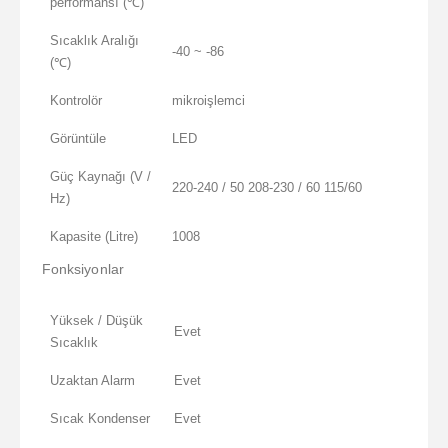
performansı (℃)
Sıcaklık Aralığı
-40 ~ -86
(℃)
Kontrolör
mikroişlemci
Görüntüle
LED
Güç Kaynağı (V /
220-240 / 50 208-230 / 60 115/60
Hz)
Kapasite (Litre)
1008
Fonksiyonlar
Yüksek / Düşük
Evet
Sıcaklık
Uzaktan Alarm
Evet
Sıcak Kondenser
Evet