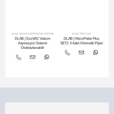
DLAB
,
VAKUM ASPIRASYON SISTEMI
DLAB
,
PIPETLER
DLAB | EcoVAC Vakum
DLAB | MicroPette Plus
D
Aspirasyon Sistemi
SET1 3 Adet Otomatik Pipet
Is
Otoklavlanabilir