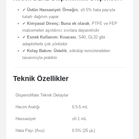
✔
Üstün Hassasiyet:
Örneğin
, ±0.5% hata payıyla
tutarlı dağıtım yapar
✔
Kimyasal Direnç:
Buna ek olarak
, PTFE ve FEP
malzemeleri aşındırıcı sıvılara dayanıklıdır
✔
Esnek Kullanım:
Kısacası
, S40, GL32 gibi
adaptörlerle çok yönlüdür
✔
Kolay Bakım:
Üstelik
, sökülüp temizlenebilen
tasarımıyla pratiktir
Teknik Özellikler
DispensMate Teknik Detaylar
Hacim Aralığı
0.5-5 mL
Hassasiyet
±0.1 mL
Hata Payı (A≤±)
0.5% (25 μL)