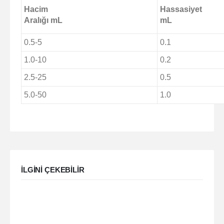
Hacim
Hassasiyet
Aralığı mL
mL
0.5-5
0.1
1.0-10
0.2
2.5-25
0.5
5.0-50
1.0
ILGINI ÇEKEBILIR