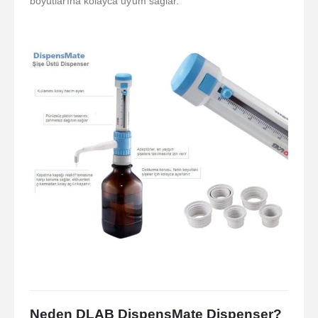
boyutlarına kolayca uyum sağlar.
Neden DLAB DispensMate Dispenser?