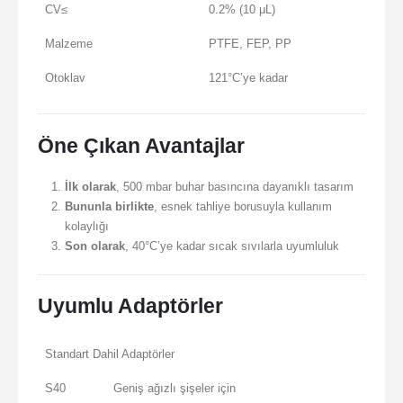
CV≤
0.2% (10 μL)
Malzeme
PTFE, FEP, PP
Otoklav
121°C’ye kadar
Öne Çıkan Avantajlar
İlk olarak
, 500 mbar buhar basıncına dayanıklı tasarım
Bununla birlikte
, esnek tahliye borusuyla kullanım
kolaylığı
Son olarak
, 40°C’ye kadar sıcak sıvılarla uyumluluk
Uyumlu Adaptörler
Standart Dahil Adaptörler
S40
Geniş ağızlı şişeler için