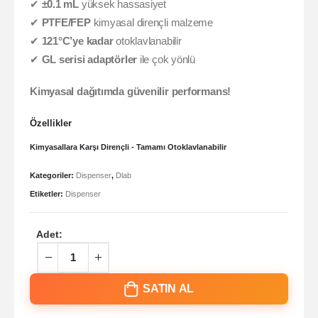
✔
±0.1 mL
yüksek hassasiyet
✔
PTFE/FEP
kimyasal dirençli malzeme
✔
121°C’ye kadar
otoklavlanabilir
✔
GL serisi adaptörler
ile çok yönlü
Kimyasal dağıtımda güvenilir performans!
Özellikler
Kimyasallara Karşı Dirençli - Tamamı Otoklavlanabilir
Kategoriler:
Dispenser
,
Dlab
Etiketler:
Dispenser
Adet:
SATIN AL