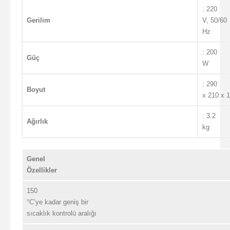
: 220
Gerilim
V, 50/60
Hz
: 200
Güç
W
: 290
Boyut
x 210 x 
: 3.2
Ağırlık
kg
Genel
Özellikler
150
°C’ye kadar geniş bir
sıcaklık kontrolü aralığı