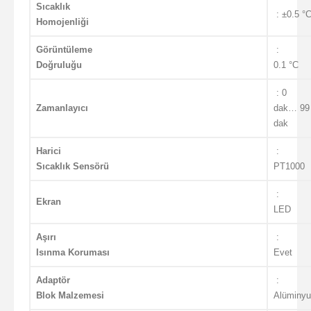
Sıcaklık
: ±0.5 °
Homojenliği
Görüntüleme
:
Doğruluğu
0.1 °C
: 0
Zamanlayıcı
dak… 99 
dak
Harici
:
Sıcaklık Sensörü
PT1000
:
Ekran
LED
Aşırı
:
Isınma Koruması
Evet
Adaptör
:
Blok Malzemesi
Alüminy