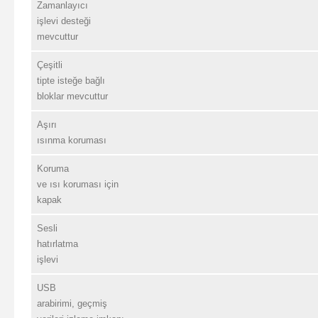
Zamanlayıcı
işlevi desteği
mevcuttur
Çeşitli
tipte isteğe bağlı
bloklar mevcuttur
Aşırı
ısınma koruması
Koruma
ve ısı koruması için
kapak
Sesli
hatırlatma
işlevi
USB
arabirimi, geçmiş