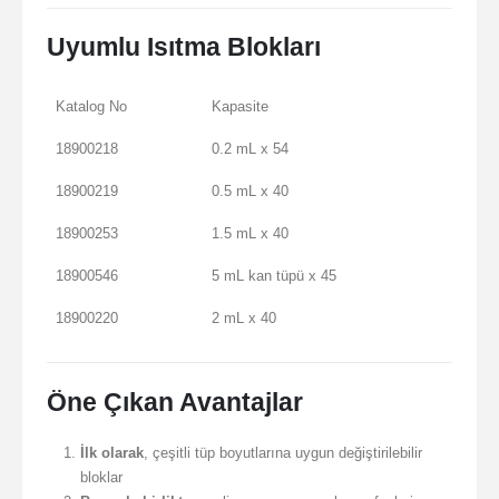
Uyumlu Isıtma Blokları
Katalog No
Kapasite
18900218
0.2 mL x 54
18900219
0.5 mL x 40
18900253
1.5 mL x 40
18900546
5 mL kan tüpü x 45
18900220
2 mL x 40
Öne Çıkan Avantajlar
İlk olarak
, çeşitli tüp boyutlarına uygun değiştirilebilir
bloklar