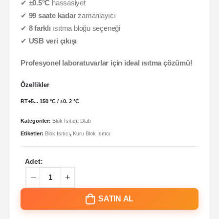
✔
±0.5°C
hassasiyet
✔
99 saate kadar
zamanlayıcı
✔
8 farklı
ısıtma bloğu seçeneği
✔
USB veri çıkışı
Profesyonel laboratuvarlar için ideal ısıtma çözümü!
Özellikler
RT+5... 150 °C / ±0. 2 °C
Kategoriler:
Blok Isıtıcı
,
Dlab
Etiketler:
Blok Isıtıcı
,
Kuru Blok Isıtıcı
Adet:
SATIN AL