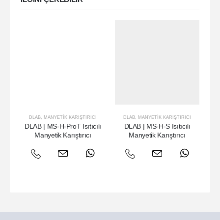
DLAB
,
MANYETIK KARIŞTIRICI
DLAB
,
MANYETIK KARIŞTIRICI
DLAB | MS-H-ProT Isıtıcılı
DLAB | MS-H-S Isıtıcılı
DLA
Manyetik Karıştırıcı
Manyetik Karıştırıcı