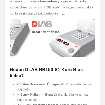
ısınma korumasıyla
tam anlamıyla
güvenli bir kullanım
sunar.
Aynı zamanda
, USB arabirimi sayesinde sıcaklık
verilerinizi kolayca takip edebilirsiniz.
Neden DLAB HB150-S1 Kuru Blok
Isıtıcı?
✔
Üstün Hassasiyet:
Örneğin
, ±0.5°C sıcaklık kontrol
doğruluğu
✔
Esnek Kullanım:
Buna ek olarak
, 8 farklı ısıtma
bloğu seçeneği
✔
Güvenli Tasarım:
Kısacası
, aşırı ısınma koruma