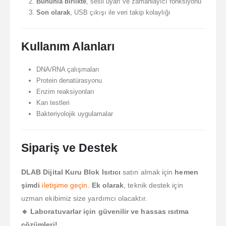
Bununla birlikte
, sesli uyarı ve zamanlayıcı fonksiyonu
Son olarak
, USB çıkışı ile veri takip kolaylığı
Kullanım Alanları
DNA/RNA çalışmaları
Protein denatürasyonu
Enzim reaksiyonları
Kan testleri
Bakteriyolojik uygulamalar
Sipariş ve Destek
DLAB Dijital Kuru Blok Isıtıcı
satın almak için
hemen
şimdi
iletişime geçin
.
Ek olarak
, teknik destek için
uzman ekibimiz size yardımcı olacaktır.
🔹 Laboratuvarlar için güvenilir ve hassas ısıtma
çözümleri!