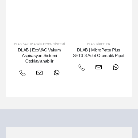
DLAB
,
VAKUM ASPIRASYON SISTEMI
DLAB
,
PIPETLER
DLAB | EcoVAC Vakum
DLAB | MicroPette Plus
DL
Aspirasyon Sistemi
SET3 3 Adet Otomatik Pipet
Otoklavlanabilir