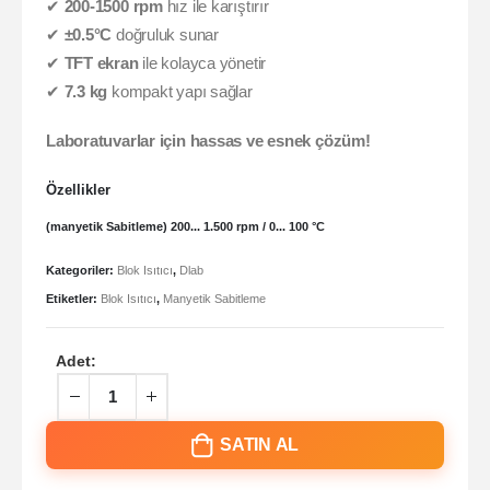
✔
200-1500 rpm
hız ile karıştırır
✔
±0.5°C
doğruluk sunar
✔
TFT ekran
ile kolayca yönetir
✔
7.3 kg
kompakt yapı sağlar
Laboratuvarlar için hassas ve esnek çözüm!
Özellikler
(manyetik Sabitleme) 200... 1.500 rpm / 0... 100 °C
Kategoriler:
Blok Isıtıcı
,
Dlab
Etiketler:
Blok Isıtıcı
,
Manyetik Sabitleme
Adet:
SATIN AL