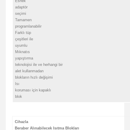
Esnek
adaptör
seçimi
Tamamen
programlanabilir
Farklı tüp
çeşitleri ile
uyumlu
Mıknatıs
yapıştırma
teknolojisi ile ve herhangi
bir
alet kullanmadan
blokların hızlı değişimi
Isı
koruması için kapaklı
blok
Cihazla
Beraber Alınabilecek Isıtma Blokları