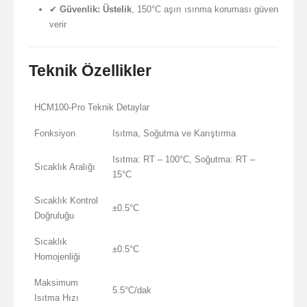
✔
Güvenlik:
Üstelik
, 150°C aşırı ısınma koruması güven
verir
Teknik Özellikler
HCM100-Pro Teknik Detaylar
Fonksiyon
Isıtma, Soğutma ve Karıştırma
Isıtma: RT – 100°C, Soğutma: RT –
Sıcaklık Aralığı
15°C
Sıcaklık Kontrol
±0.5°C
Doğruluğu
Sıcaklık
±0.5°C
Homojenliği
Maksimum
5.5°C/dak
Isıtma Hızı