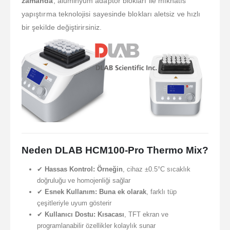
zamanda
, alüminyum adaptör blokları ile mıknatıs
yapıştırma teknolojisi sayesinde blokları aletsiz ve hızlı
bir şekilde değiştirirsiniz.
Neden DLAB HCM100-Pro Thermo Mix?
✔
Hassas Kontrol:
Örneğin
, cihaz ±0.5°C sıcaklık
doğruluğu ve homojenliği sağlar
✔
Esnek Kullanım:
Buna ek olarak
, farklı tüp
çeşitleriyle uyum gösterir
✔
Kullanıcı Dostu:
Kısacası
, TFT ekran ve
programlanabilir özellikler kolaylık sunar