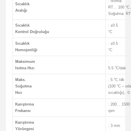
: Isıtma:
Sıcaklık
RT… 100 °C,
Aralığı
Soğutma: RT
Sıcaklık
: ±0.5
Kontrol Doğruluğu
°C
Sıcaklık
: ±0.5
Homojenliği
°C
Maksimum
:
Isıtma Hızı
5.5 °C/dak
Maks.
: 5 °C /dk
Soğutma
(100 °C – od
Hızı
sıcaklığı), 0
Karıştırma
: 200… 1500
Frekansı
rpm
Karıştırma
: 3 mm
Yörüngesi