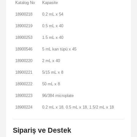
Katalog No
Kapasite
18900218
0.2 mL x 54
18900219
0.5 mL x 40
18900253
1.5 mL x 40
18900546
5 mL kan tüpü x 45
18900220
2 mL x 40
18900221
5/15 mL x 8
18900222
50 mL x 8
18900223
96/384 microplate
18900224
0.2 mL x 18, 0.5 mL x 18, 1.5/2 mL x 18
Sipariş ve Destek