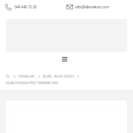
544 446 72 20
info@labmerkezi.com
CIHAZLAR
DLAB
,
BLOK ISITICI
DLAB HCM100-PRO THERMO MIX