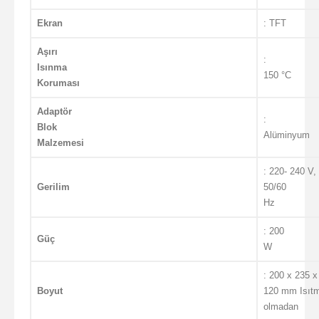
Ekran
: TFT
Aşırı
:
Isınma
150 °C
Koruması
Adaptör
:
Blok
Alüminyum
Malzemesi
: 220- 240 V,
Gerilim
50/60
Hz
: 200
Güç
W
: 200 x 235 x
Boyut
120 mm Isıtm
olmadan