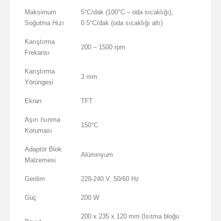
Maksimum
5°C/dak (100°C – oda sıcaklığı),
Soğutma Hızı
0.5°C/dak (oda sıcaklığı altı)
Karıştırma
200 – 1500 rpm
Frekansı
Karıştırma
3 mm
Yörüngesi
Ekran
TFT
Aşırı Isınma
150°C
Koruması
Adaptör Blok
Alüminyum
Malzemesi
Gerilim
220-240 V, 50/60 Hz
Güç
200 W
200 x 235 x 120 mm (Isıtma bloğu