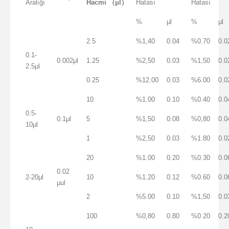
Aralığı
Hacmi
（μl）
Hatası
Hatası
%
µl
%
µl
2.5
%1,40
0.04
%0.70
0.0
0.1-
0.002μl
1.25
%2,50
0.03
%1,50
0.0
2.5μl
0.25
%12.00
0.03
%6.00
0.0
10
%1.00
0.10
%0.40
0.0
0.5-
0.1μl
5
%1,50
0.08
%0,80
0.0
10μl
1
%2,50
0.03
%1.80
0.0
20
%1.00
0.20
%0.30
0.0
0.02
2-20μl
10
%1.20
0.12
%0.60
0.0
µul
2
%5.00
0.10
%1,50
0.0
100
%0,80
0.80
%0.20
0.2