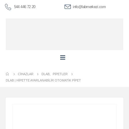
544 446 72 20
info@labmerkezi.com
CIHAZLAR
DLAB
,
PIPETLER
DLAB | HIPETTE AYARLANABILIR OTOMATIK PIPET