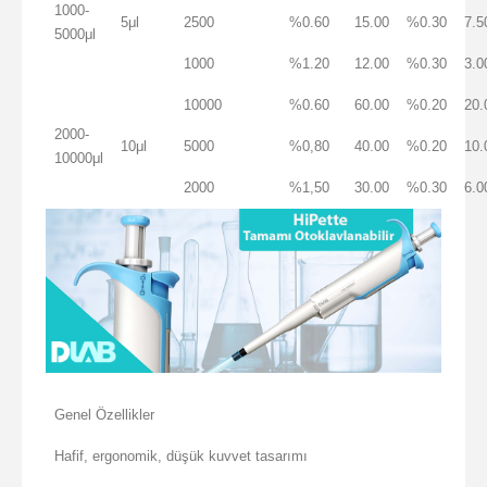
1000-
5μl
2500
%0.60
15.00
%0.30
7.5
5000μl
1000
%1.20
12.00
%0.30
3.0
10000
%0.60
60.00
%0.20
20.
2000-
10μl
5000
%0,80
40.00
%0.20
10.
10000μl
2000
%1,50
30.00
%0.30
6.0
Genel Özellikler
Hafif, ergonomik, düşük kuvvet tasarımı