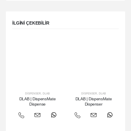
ILGINI ÇEKEBILIR
DISPENSER
,
DLAB
DISPENSER
,
DLAB
DLAB | DispensMate
DLAB | DispensMate
DL
Dispense
Dispenser