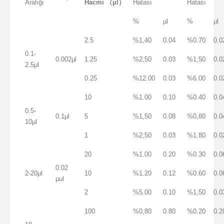
Aralığı
Hacmi
（μl）
Hatası
Hatası
%
µl
%
µl
2.5
%1,40
0.04
%0.70
0.0
0.1-
0.002μl
1.25
%2,50
0.03
%1,50
0.0
2.5μl
0.25
%12.00
0.03
%6.00
0.0
10
%1.00
0.10
%0.40
0.0
0.5-
0.1μl
5
%1,50
0.08
%0,80
0.0
10μl
1
%2,50
0.03
%1.80
0.0
20
%1.00
0.20
%0.30
0.0
0.02
2-20μl
10
%1.20
0.12
%0.60
0.0
µul
2
%5.00
0.10
%1,50
0.0
100
%0,80
0.80
%0.20
0.2