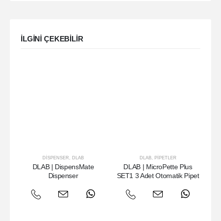
ILGINI ÇEKEBILIR
DISPENSER
,
DLAB
DLAB
,
PIPETLER
DLAB | DispensMate
DLAB | MicroPette Plus
DLA
Dispenser
SET1 3 Adet Otomatik Pipet