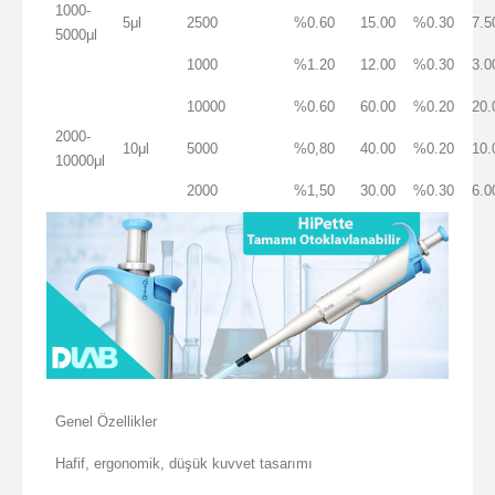
1000-
5μl
2500
%0.60
15.00
%0.30
7.5
5000μl
1000
%1.20
12.00
%0.30
3.0
10000
%0.60
60.00
%0.20
20.
2000-
10μl
5000
%0,80
40.00
%0.20
10.
10000μl
2000
%1,50
30.00
%0.30
6.0
Genel Özellikler
Hafif, ergonomik, düşük kuvvet tasarımı