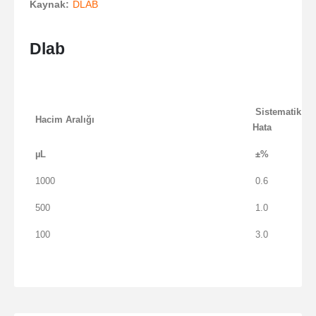
Kaynak:
DLAB
Dlab
Sistematik
Hacim Aralığı
Hata
µL
±%
1000
0.6
500
1.0
100
3.0