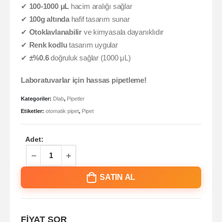
✔
100-1000 μL
hacim aralığı sağlar
✔
100g altında
hafif tasarım sunar
✔
Otoklavlanabilir
ve kimyasala dayanıklıdır
✔
Renk kodlu
tasarım uygular
✔
±%0.6
doğruluk sağlar (1000 μL)
Laboratuvarlar için hassas pipetleme!
Kategoriler:
Dlab
,
Pipetler
Etiketler:
otomatik pipet
,
Pipet
Adet:
SATIN AL
FİYAT SOR