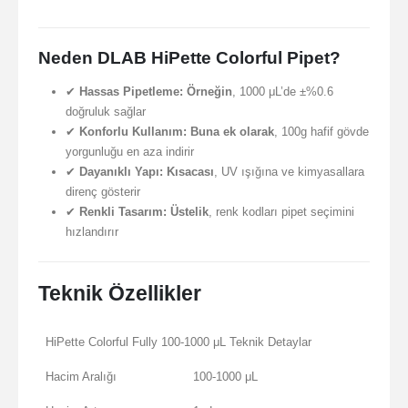
Neden DLAB HiPette Colorful Pipet?
✔
Hassas Pipetleme:
Örneğin
, 1000 μL’de ±%0.6
doğruluk sağlar
✔
Konforlu Kullanım:
Buna ek olarak
, 100g hafif gövde
yorgunluğu en aza indirir
✔
Dayanıklı Yapı:
Kısacası
, UV ışığına ve kimyasallara
direnç gösterir
✔
Renkli Tasarım:
Üstelik
, renk kodları pipet seçimini
hızlandırır
Teknik Özellikler
HiPette Colorful Fully 100-1000 μL Teknik Detaylar
Hacim Aralığı
100-1000 μL