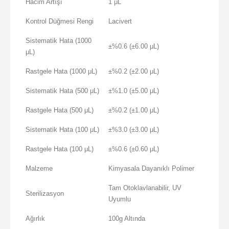
Hacim Artışı
1 μL
Kontrol Düğmesi Rengi
Lacivert
Sistematik Hata (1000
±%0.6 (±6.00 μL)
μL)
Rastgele Hata (1000 μL)
±%0.2 (±2.00 μL)
Sistematik Hata (500 μL)
±%1.0 (±5.00 μL)
Rastgele Hata (500 μL)
±%0.2 (±1.00 μL)
Sistematik Hata (100 μL)
±%3.0 (±3.00 μL)
Rastgele Hata (100 μL)
±%0.6 (±0.60 μL)
Malzeme
Kimyasala Dayanıklı Polimer
Tam Otoklavlanabilir, UV
Sterilizasyon
Uyumlu
Ağırlık
100g Altında