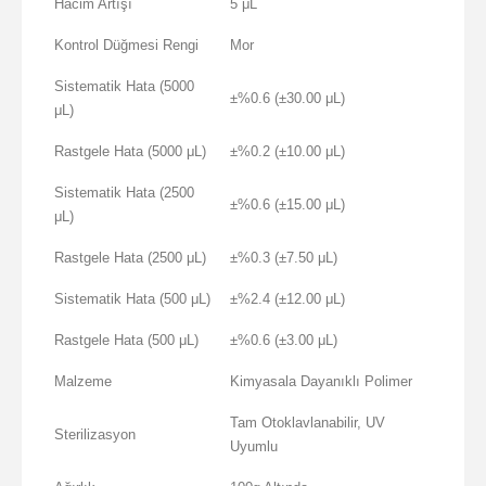
Hacim Artışı
5 μL
Kontrol Düğmesi Rengi
Mor
Sistematik Hata (5000
±%0.6 (±30.00 μL)
μL)
Rastgele Hata (5000 μL)
±%0.2 (±10.00 μL)
Sistematik Hata (2500
±%0.6 (±15.00 μL)
μL)
Rastgele Hata (2500 μL)
±%0.3 (±7.50 μL)
Sistematik Hata (500 μL)
±%2.4 (±12.00 μL)
Rastgele Hata (500 μL)
±%0.6 (±3.00 μL)
Malzeme
Kimyasala Dayanıklı Polimer
Tam Otoklavlanabilir, UV
Sterilizasyon
Uyumlu