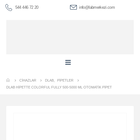
544 446 72 20
info@labmerkezi.com
CIHAZLAR
DLAB
,
PIPETLER
DLAB HIPETTE COLORFUL FULLY 500-5000 ΜL OTOMATIK PIPET