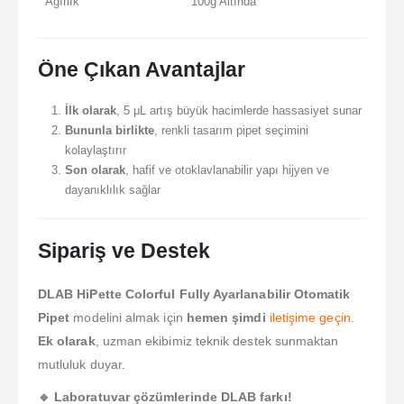
Ağırlık
100g Altında
Öne Çıkan Avantajlar
İlk olarak
, 5 μL artış büyük hacimlerde hassasiyet sunar
Bununla birlikte
, renkli tasarım pipet seçimini
kolaylaştırır
Son olarak
, hafif ve otoklavlanabilir yapı hijyen ve
dayanıklılık sağlar
Sipariş ve Destek
DLAB HiPette Colorful Fully Ayarlanabilir Otomatik
Pipet
modelini almak için
hemen şimdi
iletişime geçin
.
Ek olarak
, uzman ekibimiz teknik destek sunmaktan
mutluluk duyar.
🔹 Laboratuvar çözümlerinde DLAB farkı!