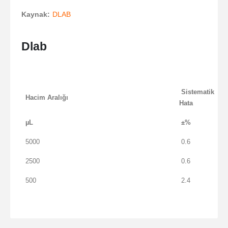
Kaynak:
DLAB
Dlab
Sistematik
Hacim Aralığı
Hata
µL
±%
5000
0.6
2500
0.6
500
2.4