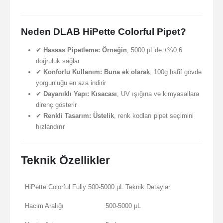
Neden DLAB HiPette Colorful Pipet?
✔
Hassas Pipetleme:
Örneğin
, 5000 μL’de ±%0.6
doğruluk sağlar
✔
Konforlu Kullanım:
Buna ek olarak
, 100g hafif gövde
yorgunluğu en aza indirir
✔
Dayanıklı Yapı:
Kısacası
, UV ışığına ve kimyasallara
direnç gösterir
✔
Renkli Tasarım:
Üstelik
, renk kodları pipet seçimini
hızlandırır
Teknik Özellikler
HiPette Colorful Fully 500-5000 μL Teknik Detaylar
Hacim Aralığı
500-5000 μL