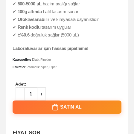
✔
500-5000 μL
hacim aralığı sağlar
✔
100g altında
hafif tasarım sunar
✔
Otoklavlanabilir
ve kimyasala dayanıklıdır
✔
Renk kodlu
tasarım uygular
✔
±%0.6
doğruluk sağlar (5000 μL)
Laboratuvarlar için hassas pipetleme!
Kategoriler:
Dlab
,
Pipetler
Etiketler:
otomatik pipet
,
Pipet
Adet:
SATIN AL
FİYAT SOR