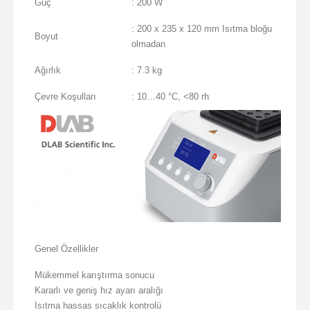
Güç
: 200 W
: 200 x 235 x 120 mm Isıtma bloğu
Boyut
olmadan
Ağırlık
: 7.3 kg
Çevre Koşulları
: 10…40 °C, <80 rh
Genel Özellikler
Mükemmel karıştırma sonucu
Kararlı ve geniş hız ayarı aralığı
Isıtma hassas sıcaklık kontrolü