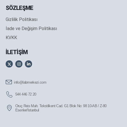
SÖZLEŞME
Gizlilik Politikası
İade ve Değişim Politikası
KVKK
İLETİŞİM
info@labmerkezi.com
544 446 72 20
Oruç Reis Mah. Tekstilkent Cad. G1 Blok No: 98 10-AB / Z-80
Esenler/İstanbul