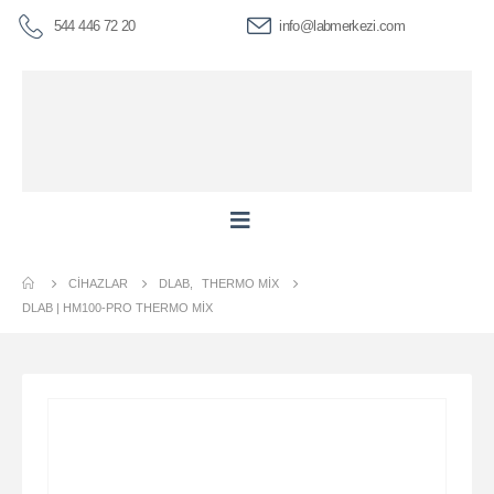
544 446 72 20
info@labmerkezi.com
CIHAZLAR
DLAB
,
THERMO MIX
DLAB | HM100-PRO THERMO MIX