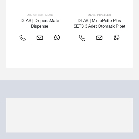
DISPENSER
,
DLAB
DLAB
,
PIPETLER
DLAB | DispensMate
DLAB | MicroPette Plus
Dispense
SET3 3 Adet Otomatik Pipet