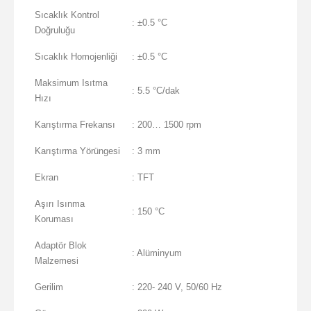
Sıcaklık Kontrol
: ±0.5 °C
Doğruluğu
Sıcaklık Homojenliği
: ±0.5 °C
Maksimum Isıtma
: 5.5 °C/dak
Hızı
Karıştırma Frekansı
: 200… 1500 rpm
Karıştırma Yörüngesi
: 3 mm
Ekran
: TFT
Aşırı Isınma
: 150 °C
Koruması
Adaptör Blok
: Alüminyum
Malzemesi
Gerilim
: 220- 240 V, 50/60 Hz