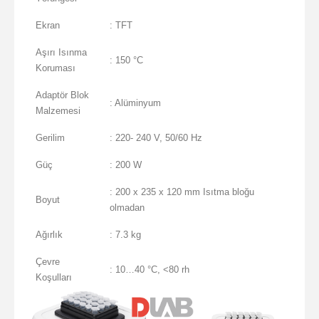
Ekran
: TFT
Aşırı Isınma
: 150 °C
Koruması
Adaptör Blok
: Alüminyum
Malzemesi
Gerilim
: 220- 240 V, 50/60 Hz
Güç
: 200 W
: 200 x 235 x 120 mm Isıtma bloğu
Boyut
olmadan
Ağırlık
: 7.3 kg
Çevre
: 10…40 °C, <80 rh
Koşulları