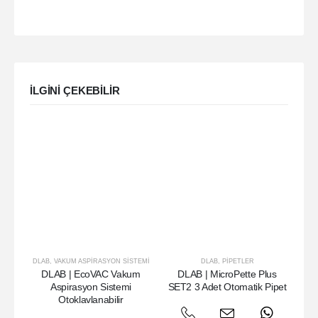
ILGINI ÇEKEBILIR
DLAB
,
VAKUM ASPIRASYON SISTEMI
DLAB
,
PIPETLER
DLAB | EcoVAC Vakum
DLAB | MicroPette Plus
DL
Aspirasyon Sistemi
SET2 3 Adet Otomatik Pipet
Otoklavlanabilir