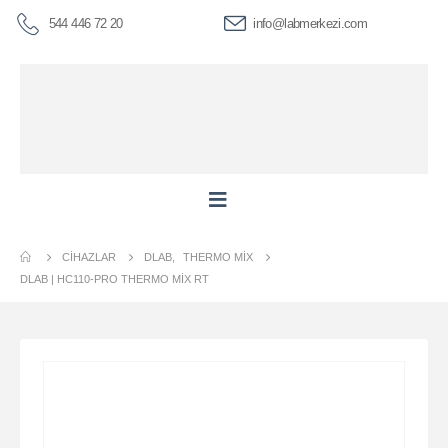
544 446 72 20
info@labmerkezi.com
CIHAZLAR
DLAB
,
THERMO MIX
DLAB | HC110-PRO THERMO MIX RT