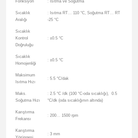
Fonksiyon
: Isıtma ve Soğutma
Sıcaklık
: Isıtma RT… 110 °C, Soğutma RT… RT
Aralığı
-25 °C
Sıcaklık
Kontrol
: ±0.5 °C
Doğruluğu
Sıcaklık
: ±0.5 °C
Homojenliği
Maksimum
: 5.5 °C/dak
Isıtma Hızı
Maks.
: 2.5 °C /dk (100 °C-oda sıcaklığı), 0.5
Soğutma Hızı
°C/dk (oda sıcaklığının altında)
Karıştırma
: 200… 1500 rpm
Frekansı
Karıştırma
: 3 mm
Yörüngesi