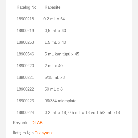
Katalog No:
Kapasite
18900218
0.2 mL x 54
18900219
0,5 mL x 40
18900253
1.5 mL x 40
18900546
5 mL kan tüpü x 45
18900220
2 mL x 40
18900221
5/15 mL x8
18900222
50 mL x 8
18900223
96/384 microplate
18900224
0.2 mL x 18, 0.5 mL x 18 ve 1.5/2 mL x18
Kaynak :
DLAB
İletişim İçin
Tıklayınız