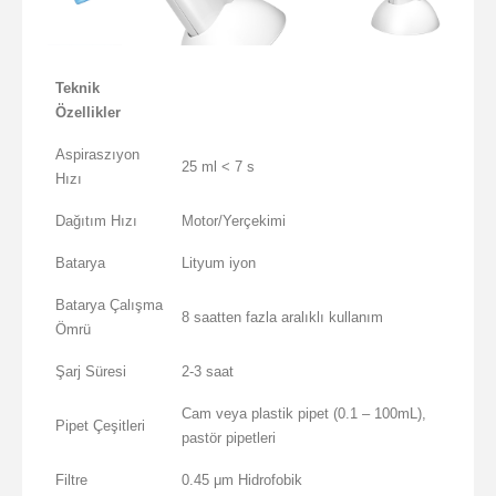
Teknik
Özellikler
Aspiraszıyon
25 ml < 7 s
Hızı
Dağıtım Hızı
Motor/Yerçekimi
Batarya
Lityum iyon
Batarya Çalışma
8 saatten fazla aralıklı kullanım
Ömrü
Şarj Süresi
2-3 saat
Cam veya plastik pipet (0.1 – 100mL),
Pipet Çeşitleri
pastör pipetleri
Filtre
0.45 μm Hidrofobik