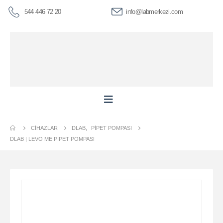
544 446 72 20
info@labmerkezi.com
CIHAZLAR
DLAB
,
PIPET POMPASI
DLAB | LEVO ME PIPET POMPASI