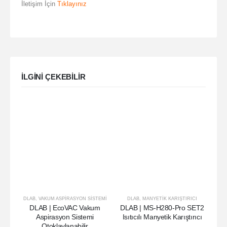
İletişim İçin
Tıklayınız
ILGINI ÇEKEBILIR
DLAB
,
VAKUM ASPIRASYON SISTEMI
DLAB
,
MANYETIK KARIŞTIRICI
DLAB | EcoVAC Vakum
DLAB | MS-H280-Pro SET2
Aspirasyon Sistemi
Isıtıcılı Manyetik Karıştırıcı
Otoklavlanabilir