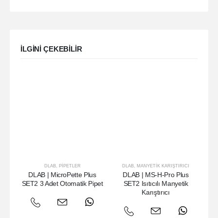
ILGINI ÇEKEBILIR
DLAB
,
PIPETLER
DLAB
,
MANYETIK KARIŞTIRICI
DLAB | MicroPette Plus
DLAB | MS-H-Pro Plus
DL
SET2 3 Adet Otomatik Pipet
SET2 Isıtıcılı Manyetik
Is
Karıştırıcı