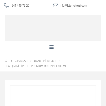
544 446 72 20
info@labmerkezi.com
CIHAZLAR
DLAB
,
PIPETLER
DLAB | MINI PIPETTE PREMIUM MINI PIPET 100 ΜL