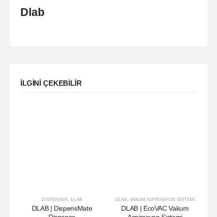
Dlab
ILGINI ÇEKEBILIR
DISPENSER
,
DLAB
DLAB
,
VAKUM ASPIRASYON SISTEMI
DLAB | DispensMate
DLAB | EcoVAC Vakum
DL