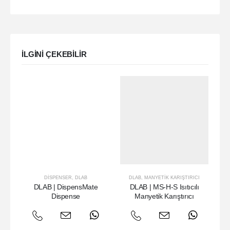
ILGINI ÇEKEBILIR
DISPENSER
,
DLAB
DLAB
,
MANYETIK KARIŞTIRICI
DLA
DLAB | DispensMate
DLAB | MS-H-S Isıtıcılı
D
Dispense
Manyetik Karıştırıcı