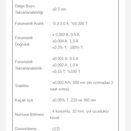
Dalga Boyu
: ≤0.3 nm
Tekrarlanabilirliği
Fotometrik Aralık
: -0.3-3.0 A, %0-200 T
: ± 0,002 A; 0,5 A
Fotometrik
: ±0,004 A; 1,0 A
Doğruluk
: ±0,3% T; 100% T
: ≤0,001 A; 0,5 A
Fotometrik
: ≤0,002 A; 1,0 A
Tekrarlanabilirlik
: ≤0,15 T; %100 T
: ≤0,002 A/h; 500 nm (ön ısıtmadan 2
Stabilite
saat sonra)
Kaçak Işık
: ≤0.05% T, 220 ve 360 nm
: 4 konumlu, 10 mm, yol uzunluklu
Numune Bölmesi
küvet
Görüntüleme
: LCD