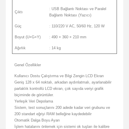
: USB Bağlantı Noktası ve Paralel
Çıktı
Bağlantı Noktası (Yazıcı)
Güç
: 110/220 V AC, 50/60 Hz, 120 W
Boyut (U×G×Y)
: 490 × 360 × 210 mm
Ağırlık
: 14 kg
Genel Özellikler
Kullanıcı Dostu Çalıştırma ve Bilgi Zengin LCD Ekran
Geniş 128 x 64 noktalı, arkadan aydınlatmalı, ayarlanabilir
parlaklık kontrollü LCD ekran, çok sayıda veriyi grafik
biçiminde de görüntüler.
Yerleşik Veri Depolama
Sistem, test sonuçlarını 200 adede kadar veri grubunu ve
200 standart eğriyi RAM belleğine kaydedebilir
Otomatik Dalga Boyu Ayarı
İşlem hatalarını önlemek için sistemi ok tuşları ile kalibre