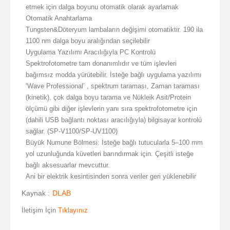
etmek için dalga boyunu otomatik olarak ayarlamak
Otomatik Anahtarlama
Tungsten&Döteryum lambaların değişimi otomatiktir. 190 ila
1100 nm dalga boyu aralığından seçilebilir
Uygulama Yazılımı Aracılığıyla PC Kontrolü
Spektrofotometre tam donanımlıdır ve tüm işlevleri
bağımsız modda yürütebilir. İsteğe bağlı uygulama yazılımı
‘Wave Professional’ , spektrum taraması, Zaman taraması
(kinetik), çok dalga boyu tarama ve Nükleik Asit/Protein
ölçümü gibi diğer işlevlerin yanı sıra spektrofotometre için
(dahili USB bağlantı noktası aracılığıyla) bilgisayar kontrolü
sağlar. (SP-V1100/SP-UV1100)
Büyük Numune Bölmesi: İsteğe bağlı tutucularla 5–100 mm
yol uzunluğunda küvetleri barındırmak için. Çeşitli isteğe
bağlı aksesuarlar mevcuttur.
Ani bir elektrik kesintisinden sonra veriler geri yüklenebilir
Kaynak :
DLAB
İletişim İçin
Tıklayınız