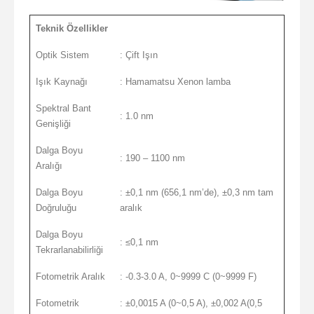
Teknik Özellikler
Optik Sistem
: Çift Işın
Işık Kaynağı
: Hamamatsu Xenon lamba
Spektral Bant
: 1.0 nm
Genişliği
Dalga Boyu
: 190 – 1100 nm
Aralığı
Dalga Boyu
: ±0,1 nm (656,1 nm’de), ±0,3 nm tam
Doğruluğu
aralık
Dalga Boyu
: ≤0,1 nm
Tekrarlanabilirliği
Fotometrik Aralık
: -0.3-3.0 A, 0~9999 C (0~9999 F)
Fotometrik
: ±0,0015 A (0~0,5 A), ±0,002 A(0,5