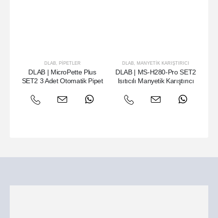
DLAB
,
PIPETLER
DLAB
,
MANYETIK KARIŞTIRICI
DLAB | MicroPette Plus
DLAB | MS-H280-Pro SET2
DL
SET2 3 Adet Otomatik Pipet
Isıtıcılı Manyetik Karıştırıcı