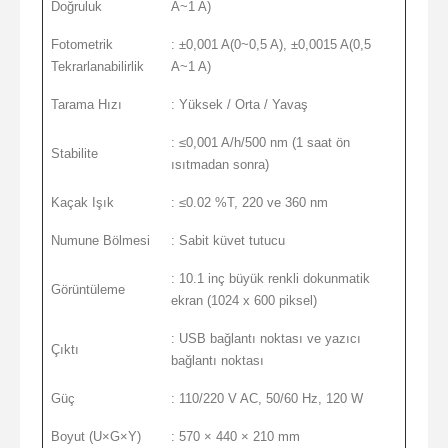
Doğruluk
A~1 A)
Fotometrik
: ±0,001 A(0~0,5 A), ±0,0015 A(0,5
Tekrarlanabilirlik
A~1 A)
Tarama Hızı
: Yüksek / Orta / Yavaş
: ≤0,001 A/h/500 nm (1 saat ön
Stabilite
ısıtmadan sonra)
Kaçak Işık
: ≤0.02 %T, 220 ve 360 nm
Numune Bölmesi
: Sabit küvet tutucu
: 10.1 inç büyük renkli dokunmatik
Görüntüleme
ekran (1024 x 600 piksel)
: USB bağlantı noktası ve yazıcı
Çıktı
bağlantı noktası
Güç
: 110/220 V AC, 50/60 Hz, 120 W
Boyut (U×G×Y)
: 570 × 440 × 210 mm