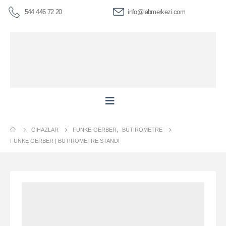
544 446 72 20
info@labmerkezi.com
CIHAZLAR
FUNKE-GERBER
,
BÜTIROMETRE
FUNKE GERBER | BÜTIROMETRE STANDI