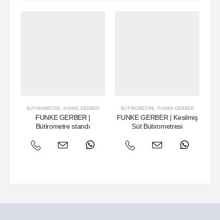
BÜTIROMETRE
,
FUNKE-GERBER
BÜTIROMETRE
,
FUNKE-GERBER
B
FUNKE GERBER |
FUNKE GERBER | Kesilmiş
F
Bütirometre standı
Süt Bütirometresi