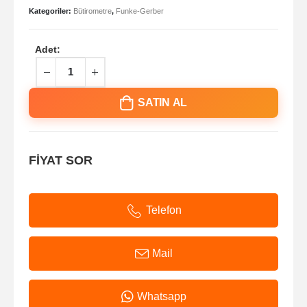
Kategoriler:
Bütirometre
,
Funke-Gerber
Adet:
SATIN AL
FİYAT SOR
Telefon
Mail
Whatsapp