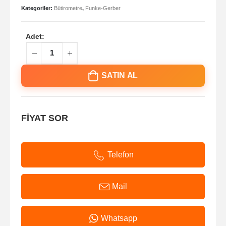
Kategoriler:
Bütirometre
,
Funke-Gerber
Adet:
SATIN AL
FİYAT SOR
Telefon
Mail
Whatsapp