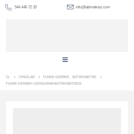
544 446 72 20
info@labmerkezi.com
CIHAZLAR
FUNKE-GERBER
,
BÜTIROMETRE
FUNKE GERBER | DONDURMA BÜTIROMETRESI