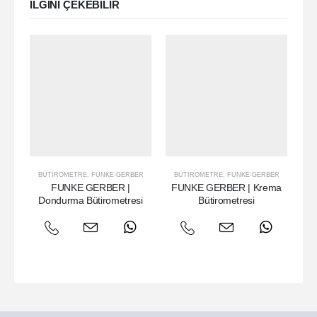
ILGINI ÇEKEBILIR
BÜTIROMETRE
,
FUNKE-GERBER
BÜTIROMETRE
,
FUNKE-GERBER
B
FUNKE GERBER |
FUNKE GERBER | Krema
F
Dondurma Bütirometresi
Bütirometresi