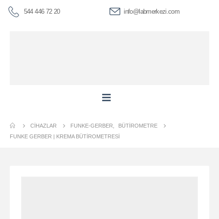
544 446 72 20
info@labmerkezi.com
CIHAZLAR
FUNKE-GERBER
,
BÜTIROMETRE
FUNKE GERBER | KREMA BÜTIROMETRESI