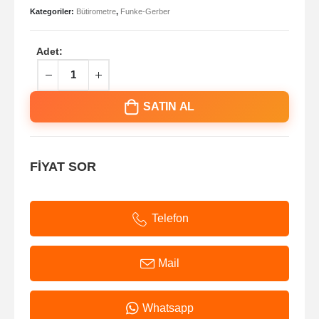
Kategoriler:
Bütirometre
,
Funke-Gerber
Adet:
SATIN AL
FİYAT SOR
Telefon
Mail
Whatsapp