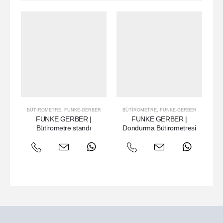
BÜTIROMETRE
,
FUNKE-GERBER
BÜTIROMETRE
,
FUNKE-GERBER
B
FUNKE GERBER |
FUNKE GERBER |
FU
Bütirometre standı
Dondurma Bütirometresi