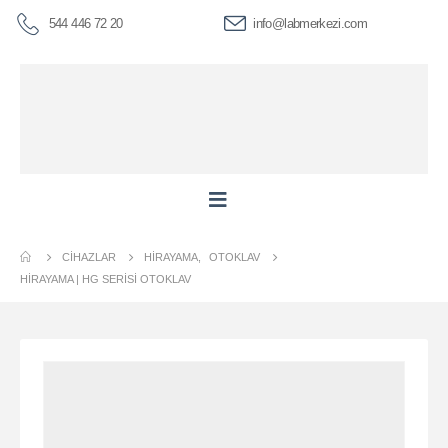
544 446 72 20
info@labmerkezi.com
CIHAZLAR
HIRAYAMA
,
OTOKLAV
HİRAYAMA | HG SERISI OTOKLAV