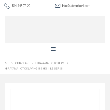
544 446 72 20
info@labmerkezi.com
CIHAZLAR
HIRAYAMA
,
OTOKLAV
HİRAYAMA | OTOKLAV HG II & HG II LB SERISI