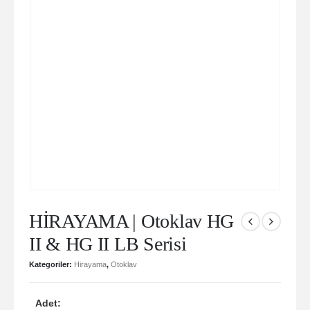
HİRAYAMA | Otoklav HG
II & HG II LB Serisi
Kategoriler:
Hirayama
,
Otoklav
Adet: