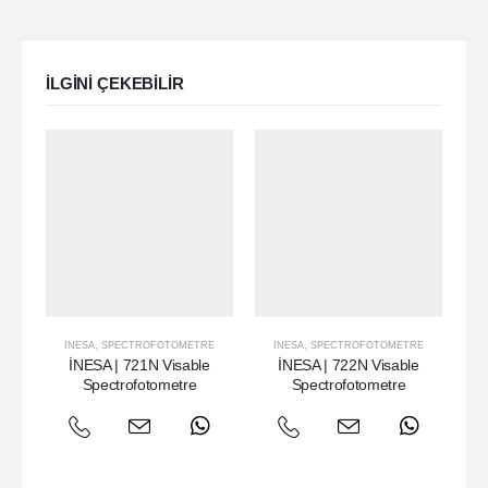
ILGINI ÇEKEBILIR
INESA
,
SPECTROFOTOMETRE
INESA
,
SPECTROFOTOMETRE
İNESA | 721N Visable
İNESA | 722N Visable
İ
Spectrofotometre
Spectrofotometre