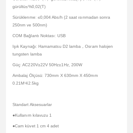
gürültü≤%0,02(T)
Sürüklenme: ≤0,004 Abs/h (2 saat ısınmadan sonra
250nm ve 500nm)
COM Bağlantı Noktası: USB
Işık Kaynağı: Hamamatsu D2 lamba，Osram halojen
tungsten lamba
Güç: AC220V±22V 50Hz±1Hz, 200W
Ambalaj Ölçüsü: 730mm X 630mm X 450mm
0.21M
42.5kg
3
Standart Aksesuarlar
●Kullanım kılavuzu 1
●Cam küvet 1 cm 4 adet