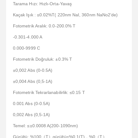
Tarama Hızı: Hızlı-Orta-Yavaş
Kaçak Işık : ≤0.02%T( 220nm NaI, 360nm NaNo2’de)
Fotometrik Aralık: 0.0-200.0% T
-0.301-4.000 A
0.000-9999 C
Fotometrik Doğruluk: ±0.3% T
±0,002 Abs (0-0.5A)
±0,004 Abs (0,5-1A)
Fotometrik Tekrarlanabilirlik: ≤0.15 T
0.001 Abs (0-0.5A)
0,002 Abs (0,5-1A)
Temel: ≤±0.0008 A(200-1090nm)
Gürültü: %100（T）gürültü≤%0,1(T)，%0（T）