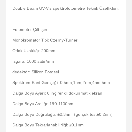
Double Beam UV-Vis spektrofotometre Teknik Özellikleri:
Fotometri: Çift Işın
Monokromatör Tipi: Czerny-Turner
Odak Uzaklığı: 200mm
Izgara: 1600 satır/mm
dedektör: Silikon Fotosel
Spektrum Bant Genişliği: 0.5nm,1nm,2nm,4nm,5nm
Dalga Boyu Ayarı: 8 inç renkli dokunmatik ekran
Dalga Boyu Aralığı: 190-1100nm
Dalga Boyu Doğruluğu: ±0.3nm（gerçek test±0.2nm）
Dalga Boyu Tekrarlanabilirliği: ≤0.1nm