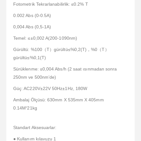
Fotometrik Tekrarlanabilirlik: ≤0.2% T
0.002 Abs (0-0.5A)
0,004 Abs (0,5-1A)
Temel: ≤±0,002 A(200-1090nm)
Gürültü: %100（T）gürültü≤%0,2(T)，%0（T）
gürültü≤%0,1(T)
Sürüklenme: ≤0,004 Abs/h (2 saat ısınmadan sonra
250nm ve 500nm’de)
Güç: AC220V±22V 50Hz±1Hz, 180W
Ambalaj Ölçüsü: 630mm X 535mm X 405mm
0.14M
21kg
3
Standart Aksesuarlar:
● Kullanım kılavuzu 1