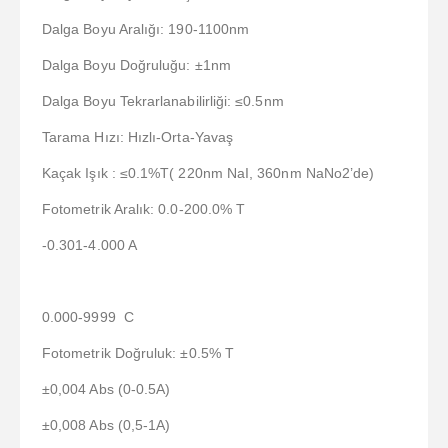
Dalga Boyu Aralığı: 190-1100nm
Dalga Boyu Doğruluğu: ±1nm
Dalga Boyu Tekrarlanabilirliği: ≤0.5nm
Tarama Hızı: Hızlı-Orta-Yavaş
Kaçak Işık : ≤0.1%T( 220nm NaI, 360nm NaNo2’de)
Fotometrik Aralık: 0.0-200.0% T
-0.301-4.000 A
0.000-9999 C
Fotometrik Doğruluk: ±0.5% T
±0,004 Abs (0-0.5A)
±0,008 Abs (0,5-1A)