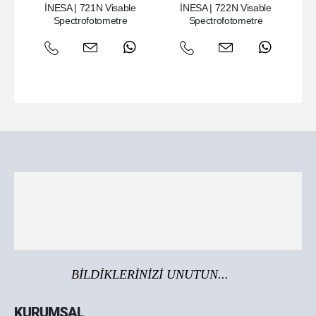
İNESA | 721N Visable
İNESA | 722N Visable
İ
Spectrofotometre
Spectrofotometre
U
BİLDİKLERİNİZİ UNUTUN...
KURUMSAL