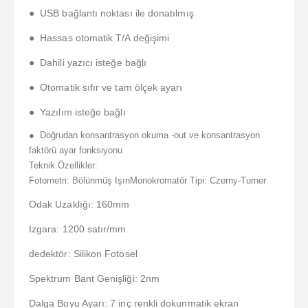
● USB bağlantı noktası ile donatılmış
● Hassas otomatik T/A değişimi
● Dahili yazıcı isteğe bağlı
● Otomatik sıfır ve tam ölçek ayarı
● Yazılım isteğe bağlı
● Doğrudan konsantrasyon okuma -out ve konsantrasyon
faktörü ayar fonksiyonu
Teknik Özellikler:
Fotometri: Bölünmüş IşınMonokromatör Tipi: Czerny-Turner
Odak Uzaklığı: 160mm
Izgara: 1200 satır/mm
dedektör: Silikon Fotosel
Spektrum Bant Genişliği: 2nm
Dalga Boyu Ayarı: 7 inç renkli dokunmatik ekran