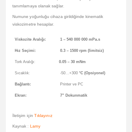
tanımlamaya olanak sağlar.
Numune yoğunluğu cihaza girildiğinde kinematik
viskozimetre hesaplar.
Viskozite Aralığı:
1 – 540 000 000 mPa.s
Hız Seçimi:
0.3 – 1500 rpm (limitsiz)
Tork Aralığı:
0.05 – 30 mNm
Sıcaklık:
-50…+300
°C (Opsiyonel)
Bağlantı:
Printer ve PC
Ekran:
7” Dokunmatik
İletişim için
Tıklayınız
Kaynak :
Lamy