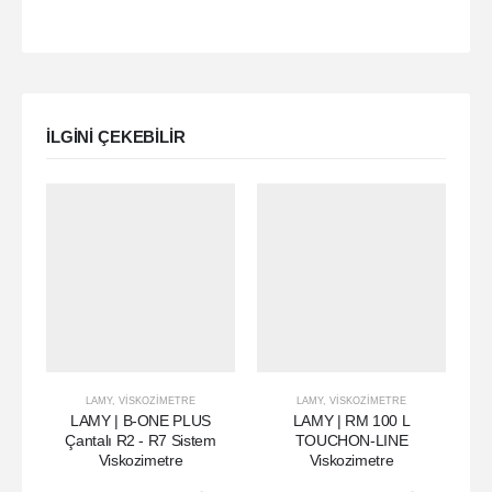
ILGINI ÇEKEBILIR
LAMY
,
VISKOZIMETRE
LAMY
,
VISKOZIMETRE
LAMY | B-ONE PLUS
LAMY | RM 100 L
Çantalı R2 - R7 Sistem
TOUCHON-LINE
Viskozimetre
Viskozimetre