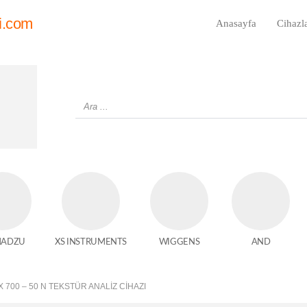
i.com
Anasayfa
Cihazl
MADZU
XS INSTRUMENTS
WIGGENS
AND
X 700 – 50 N TEKSTÜR ANALIZ CIHAZI