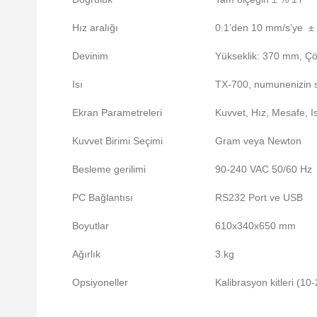
Hız aralığı
0.1’den 10 mm/s’ye ±
Devinim
Yükseklik: 370 mm, Ç
Isı
TX-700, numunenizin sı
Ekran Parametreleri
Kuvvet, Hız, Mesafe, I
Kuvvet Birimi Seçimi
Gram veya Newton
Besleme gerilimi
90-240 VAC 50/60 Hz
PC Bağlantısı
RS232 Port ve USB
Boyutlar
610x340x650 mm
Ağırlık
3 kg
Opsiyoneller
Kalibrasyon kitleri (1