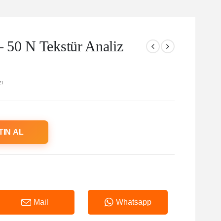
50 N Tekstür Analiz
zı
TIN AL
Mail
Whatsapp