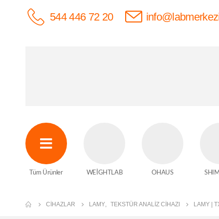
544 446 72 20
info@labmerkez
Tüm Ürünler
WEİGHTLAB
OHAUS
SHI
CIHAZLAR
LAMY
,
TEKSTÜR ANALIZ CIHAZI
LAMY | T