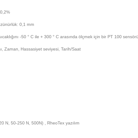
 0,2%
özünürlük: 0,1 mm
caklığını -50 ° C ile + 300 ° C arasında ölçmek için bir PT 100 sensörü
sı, Zaman, Hassasiyet seviyesi, Tarih/Saat
0-20 N, 50-250 N, 500N) , RheoTex yazılım