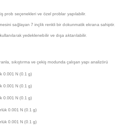
iş prob seçenekleri ve özel problar yapılabilir.
mesini sağlayan 7 inçlik renkli bir dokunmatik ekrana sahiptir.
llanılarak yedeklenebilir ve dışa aktarılabilir.
kranla, sıkıştırma ve çekiş modunda çalışan yapı analizörü
k 0.001 N (0.1 g)
k 0.001 N (0.1 g)
k 0.001 N (0.1 g)
lük 0.001 N (0.1 g)
lük 0.001 N (0.1 g)