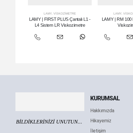
LAMY
,
VISKOZIMETRE
LAMY
,
VISKO
LAMY | FIRST PLUS Çantalı L1 -
LAMY | RM 100 
L4 Sistem LR Viskozimetre
Viskozi
KURUMSAL
Hakkımızda
Hikayemiz
BİLDİKLERİNİZİ UNUTUN...
İletişim