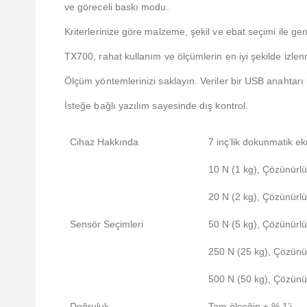
ve göreceli baskı modu.
Kriterlerinize göre malzeme, şekil ve ebat seçimi ile gen
TX700, rahat kullanım ve ölçümlerin en iyi şekilde izlen
Ölçüm yöntemlerinizi saklayın. Veriler bir USB anahtarı ku
İsteğe bağlı yazılım sayesinde dış kontrol.
Cihaz Hakkında
7 inç’lik dokunmatik e
10 N (1 kg), Çözünürlü
20 N (2 kg), Çözünürlü
Sensör Seçimleri
50 N (5 kg), Çözünürlü
250 N (25 kg), Çözünür
500 N (50 kg), Çözünür
Doğruluk
Tam ölçeğin ± % 1’i