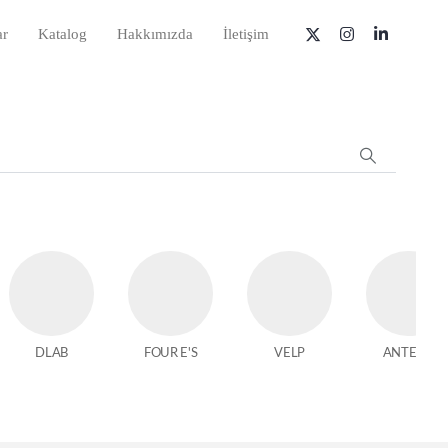
ar
Katalog
Hakkımızda
İletişim
DLAB
FOUR E'S
VELP
ANTECH