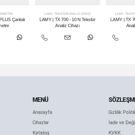
ZIMETRE
LAMY
,
TEKSTÜR ANALIZ CIHAZI
LAMY
,
TEKST
PLUS Çantalı
LAMY | TX 700 - 10 N Tekstür
LAMY | TX 70
metre
Analiz Cihazı
Anal
MENÜ
SÖZLEŞM
Anasayfa
Gizlilik Polit
Cihazlar
İade ve Deği
Katalog
KVKK