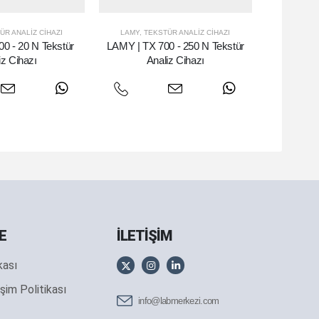
ÜR ANALIZ CIHAZI
LAMY
,
TEKSTÜR ANALIZ CIHAZI
0 - 20 N Tekstür
LAMY | TX 700 - 250 N Tekstür
iz Cihazı
Analiz Cihazı
E
İLETİŞİM
ikası
şim Politikası
info@labmerkezi.com