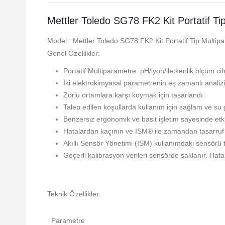
Mettler Toledo SG78 FK2 Kit Portatif Ti
Model : Mettler Toledo SG78 FK2 Kit Portatif Tip Multip
Genel Özellikler:
Portatif Multiparametre pH/iyon/iletkenlik ölçüm ci
İki elektrokimyasal parametrenin eş zamanlı analizi i
Zorlu ortamlara karşı koymak için tasarlandı
Talep edilen koşullarda kullanım için sağlam ve su
Benzersiz ergonomik ve basit işletim sayesinde etki
Hatalardan kaçının ve ISM® ile zamandan tasarruf
Akıllı Sensör Yönetimi (ISM) kullanımdaki sensörü 
Geçerli kalibrasyon verileri sensörde saklanır. Hatal
Teknik Özellikler:
Parametre