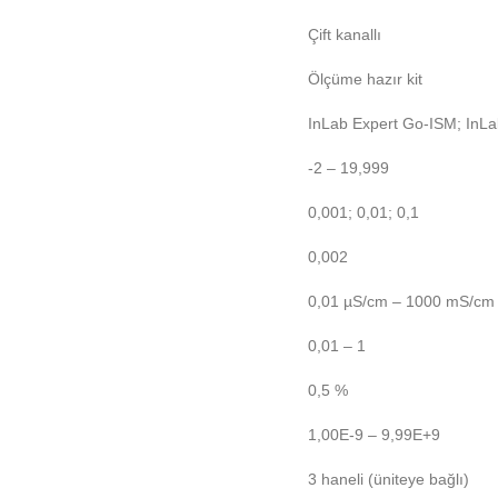
Çift kanallı
Ölçüme hazır kit
InLab Expert Go-ISM; InL
-2 – 19,999
0,001; 0,01; 0,1
0,002
0,01 µS/cm – 1000 mS/cm
0,01 – 1
0,5 %
1,00E-9 – 9,99E+9
3 haneli (üniteye bağlı)