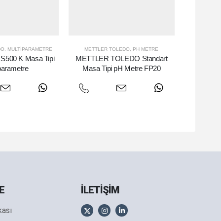
DO
,
MULTIPARAMETRE
METTLER TOLEDO
,
PH METRE
o S500 K Masa Tipi
METTLER TOLEDO Standart
parametre
Masa Tipi pH Metre FP20
E
İLETİŞİM
ikası