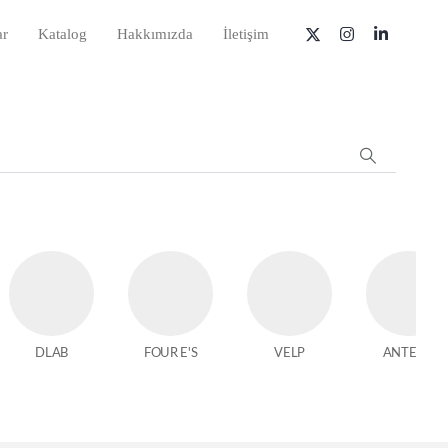
ar
Katalog
Hakkımızda
İletişim
DLAB
FOUR E'S
VELP
ANTECH