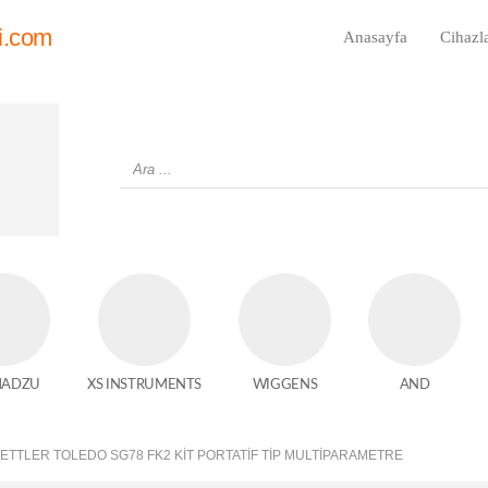
i.com
Anasayfa
Cihazl
MADZU
XS INSTRUMENTS
WIGGENS
AND
ETTLER TOLEDO SG78 FK2 KIT PORTATIF TIP MULTIPARAMETRE