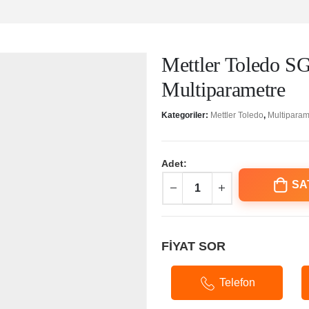
Mettler Toledo SG
Multiparametre
Kategoriler:
Mettler Toledo
,
Multiparam
Adet:
SA
FİYAT SOR
Telefon