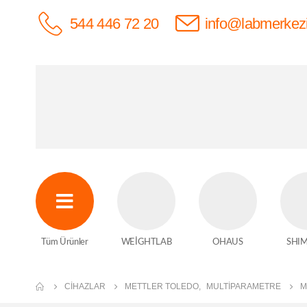
544 446 72 20
info@labmerkez
Tüm Ürünler
WEİGHTLAB
OHAUS
SHI
CIHAZLAR
METTLER TOLEDO
,
MULTIPARAMETRE
M