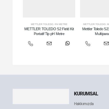
METTLER TOLEDO
,
PH METRE
METTLER TOLEDO
,
M
METTLER TOLEDO S2 Field Kit
Mettler Toledo S2
Portatif Tip pH Metre
Multipar
KURUMSAL
Hakkımızda