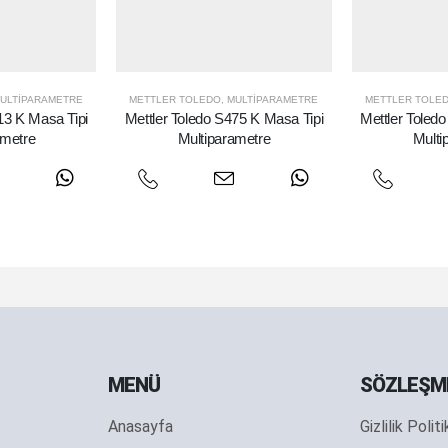
ULTIPARAMETRE
METTLER TOLEDO
,
MULTIPARAMETRE
METTLER TOLE
13 K Masa Tipi
Mettler Toledo S475 K Masa Tipi
Mettler Toled
ametre
Multiparametre
Multi
MENÜ
SÖZLEŞM
Anasayfa
Gizlilik Polit