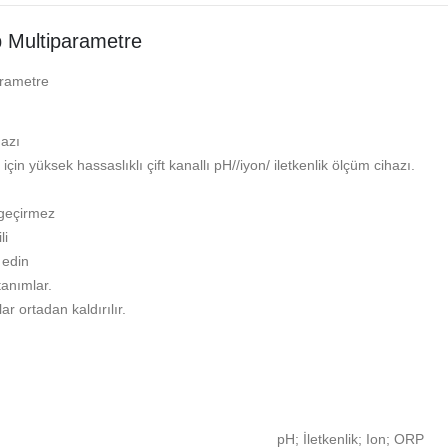
p Multiparametre
arametre
hazı
çin yüksek hassaslıklı çift kanallı pH//iyon/ iletkenlik ölçüm cihazı.
 geçirmez
li
 edin
tanımlar.
ar ortadan kaldırılır.
pH; İletkenlik; Ion; ORP