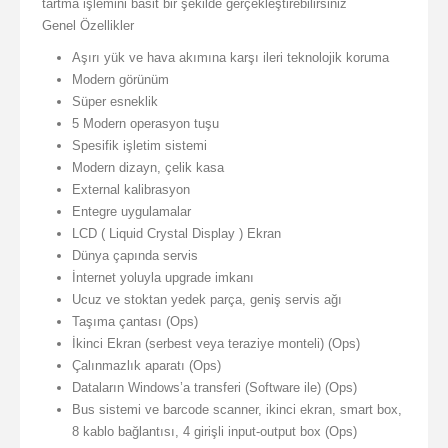
tartma işlemini basit bir şekilde gerçekleştirebilirsiniz
Genel Özellikler
Aşırı yük ve hava akımına karşı ileri teknolojik koruma
Modern görünüm
Süper esneklik
5 Modern operasyon tuşu
Spesifik işletim sistemi
Modern dizayn, çelik kasa
External kalibrasyon
Entegre uygulamalar
LCD ( Liquid Crystal Display ) Ekran
Dünya çapında servis
İnternet yoluyla upgrade imkanı
Ucuz ve stoktan yedek parça, geniş servis ağı
Taşıma çantası (Ops)
İkinci Ekran (serbest veya teraziye monteli) (Ops)
Çalınmazlık aparatı (Ops)
Dataların Windows’a transferi (Software ile) (Ops)
Bus sistemi ve barcode scanner, ikinci ekran, smart box,
8 kablo bağlantısı, 4 girişli input-output box (Ops)