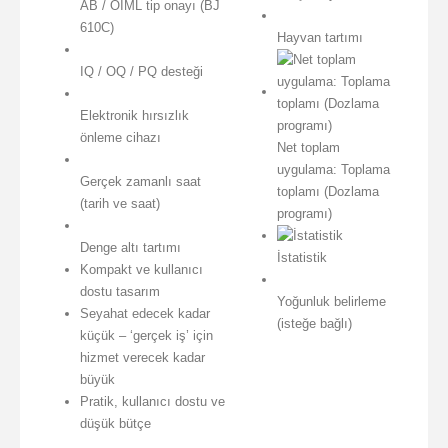
AB / OIML tip onayı (BJ
610C)
Hayvan tartımı
IQ / OQ / PQ desteği
Elektronik hırsızlık
önleme cihazı
Net toplam
uygulama: Toplama
Gerçek zamanlı saat
toplamı (Dozlama
(tarih ve saat)
programı)
Denge altı tartımı
İstatistik
Kompakt ve kullanıcı
dostu tasarım
Yoğunluk belirleme
Seyahat edecek kadar
(isteğe bağlı)
küçük – ‘gerçek iş’ için
hizmet verecek kadar
büyük
Pratik, kullanıcı dostu ve
düşük bütçe