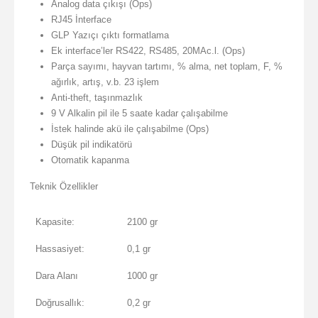
Analog data çıkışı (Ops)
RJ45 İnterface
GLP Yazıçı çıktı formatlama
Ek interface’ler RS422, RS485, 20MAc.l. (Ops)
Parça sayımı, hayvan tartımı, % alma, net toplam, F, %
ağırlık, artış, v.b. 23 işlem
Anti-theft, taşınmazlık
9 V Alkalin pil ile 5 saate kadar çalışabilme
İstek halinde akü ile çalışabilme (Ops)
Düşük pil indikatörü
Otomatik kapanma
Teknik Özellikler
Kapasite:
2100 gr
Hassasiyet:
0,1 gr
Dara Alanı
1000 gr
Doğrusallık:
0,2 gr