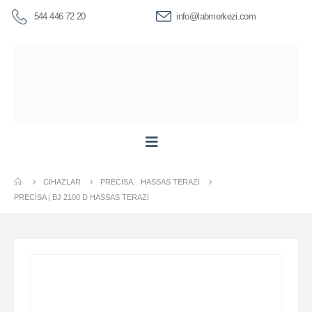
544 446 72 20
info@labmerkezi.com
CIHAZLAR
PRECISA
,
HASSAS TERAZI
PRECİSA | BJ 2100 D HASSAS TERAZI